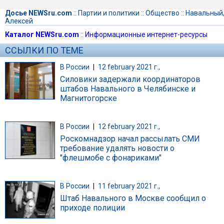
Досье NEWSru.com
::
Партии и политики
::
Общество
::
Навальный
Алексей
Каталог NEWSru.com
::
Информационные интернет-ресурсы
ССЫЛКИ ПО ТЕМЕ
В России
|
12 february 2021 г.,
Силовики задержали координаторов
штабов Навального в Челябинске и
Магнитогорске
В России
|
12 february 2021 г.,
Роскомнадзор начал рассылать СМИ
требование удалять новости о
"флешмобе с фонариками"
В России
|
11 february 2021 г.,
Штаб Навального в Москве сообщил о
приходе полиции