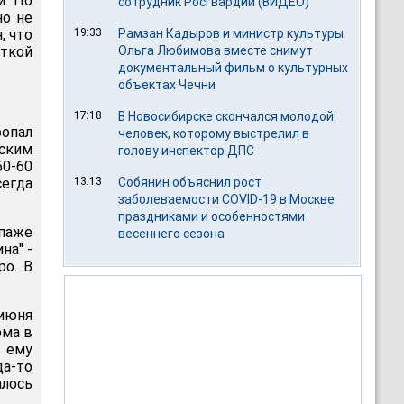
и. По
сотрудник Росгвардии (ВИДЕО)
но не
, что
19:33
Рамзан Кадыров и министр культуры
иткой
Ольга Любимова вместе снимут
документальный фильм о культурных
объектах Чечни
17:18
В Новосибирске скончался молодой
ропал
человек, которому выстрелил в
йским
голову инспектор ДПС
50-60
сегда
13:13
Собянин объяснил рост
заболеваемости COVID-19 в Москве
праздниками и особенностями
опаже
весеннего сезона
на" -
ро. В
июня
ома в
е ему
да-то
алось