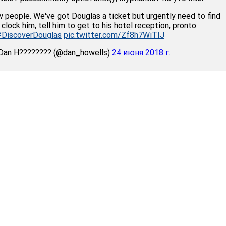
w people. We've got Douglas a ticket but urgently need to find
 clock him, tell him to get to his hotel reception, pronto.
#DiscoverDouglas
pic.twitter.com/Zf8h7WiTIJ
Dan H???????? (@dan_howells)
24 июня 2018 г.