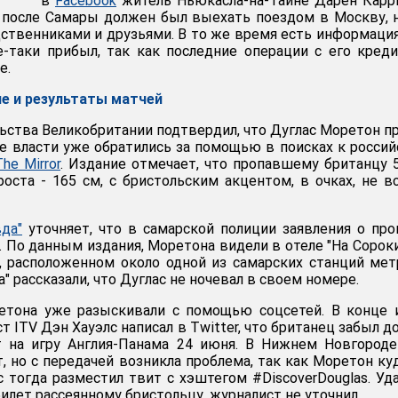
в
Facebook
житель Ньюкасла-на-Тайне Дарен Карр
 после Самары должен был выехать поездом в Москву, 
дственниками и друзьями. В то же время есть информация
-таки прибыл, так как последние операции с его кред
е.
ие и результаты матчей
ьства Великобритании подтвердил, что Дуглас Моретон п
ие власти уже обратились за помощью в поисках к росси
The Mirror
. Издание отмечает, что пропавшему британцу 
роста - 165 см, с бристольским акцентом, в очках, не в
да"
уточняет, что в самарской полиции заявления о пр
. По данным издания, Моретона видели в отеле "На Сороки
 расположенном около одной из самарских станций мет
" рассказали, что Дуглас не ночевал в своем номере.
етона уже разыскивали с помощью соцсетей. В конце 
 ITV Дэн Хауэлс написал в Twitter, что британец забыл д
т на игру Англия-Панама 24 июня. В Нижнем Новгород
, но с передачей возникла проблема, так как Моретон ку
с тогда разместил твит с хэштегом #DiscoverDouglas. Уд
билет рассеянному бристольцу, журналист не уточнил.