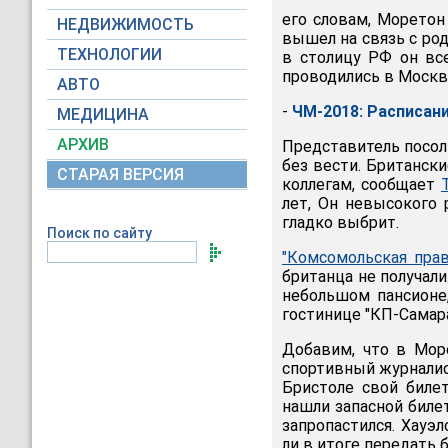
его словам, Моретон
НЕДВИЖИМОСТЬ
вышел на связь с ро
ТЕХНОЛОГИИ
в столицу РФ он все
проводились в Москв
АВТО
-
ЧМ-2018: Расписан
МЕДИЦИНА
АРХИВ
Представитель посол
без вести. Британск
СТАРАЯ ВЕРСИЯ
коллегам, сообщает
лет, Он невысокого 
гладко выбрит.
Поиск по сайту
"Комсомольская прав
британца не получали
небольшом пансионе,
гостинице "КП-Самара
Добавим, что в Мор
спортивный журналист
Бристоле свой биле
нашли запасной билет
запропастился. Хауэл
ли в итоге передать 