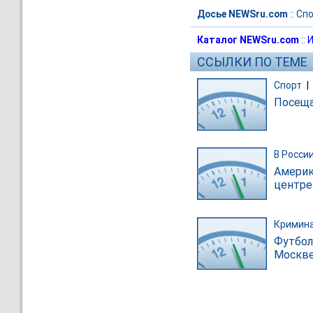
Досье NEWSru.com
::
Спо
Каталог NEWSru.com
::
И
ССЫЛКИ ПО ТЕМЕ
Спорт
|
Посеща
В Росси
Америк
центре
Кримин
Футбол
Москве