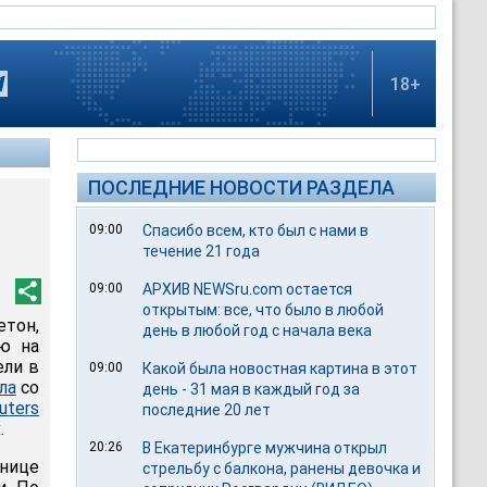
18+
ПОСЛЕДНИЕ НОВОСТИ РАЗДЕЛА
09:00
Спасибо всем, кто был с нами в
течение 21 года
09:00
АРХИВ NEWSru.com остается
открытым: все, что было в любой
тон,
день в любой год с начала века
ю на
ели в
09:00
Какой была новостная картина в этот
ла
со
день - 31 мая в каждый год за
uters
последние 20 лет
.
20:26
В Екатеринбурге мужчина открыл
анице
стрельбу с балкона, ранены девочка и