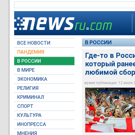
В РОССИИ
ВСЕ НОВОСТИ
ПАНДЕМИЯ
Где-то в Росс
В РОССИИ
который ранее
В России пропал бр
В МИРЕ
любимой сбор
матч любимой сбор
ЭКОНОМИКА
время публикации: 12 июля 20
Global Look Press
РЕЛИГИЯ
КРИМИНАЛ
СПОРТ
КУЛЬТУРА
ИНОПРЕССА
МНЕНИЯ