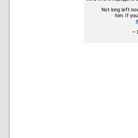
Not long left no
him. If you
— 