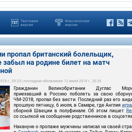
Текстовая
Классическая
версия
версия
ии пропал британский болельщик,
 забыл на родине билет на матч
итанский болельщик, который ранее забыл на родине билет на
ной
ной
18 г., 09:23 | последнее обновление: 12 июля 2018 г., 20:26
Гражданин Великобритании Дуглас Море
приехавший в Россию поболеть за свою сборну
ЧМ-2018, пропал без вести. Последний раз его вид
прошлую пятницу, 6 июля, в Самаре, где Англия
игра
сборной Швеции в полуфинале. Об этом пишет
Re
со ссылкой на сообщение родственников в соцсетях
Накануне о пропаже мужчины написал на своей стр