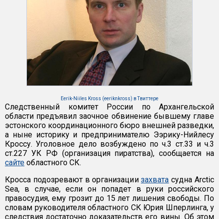
Eerik-Niiles Kross (eeriknkross) в Твиттере
Следственный комитет России по Архангельской
области предъявил заочное обвинение бывшему главе
эстонского координационного бюро внешней разведки,
а ныне историку и предпринимателю Ээрику-Нийлесу
Кроссу. Уголовное дело возбуждено по ч.3 ст.33 и ч.3
ст.227 УК РФ (организация пиратства), сообщается на
сайте
областного СК.
Кросса подозревают в организации
захвата
судна Arctic
Sea, в случае, если он попадет в руки российского
правосудия, ему грозит до 15 лет лишения свободы. По
словам руководителя областного СК Юрия Шперлинга, у
следствия достаточно доказательств его вины. Об этом