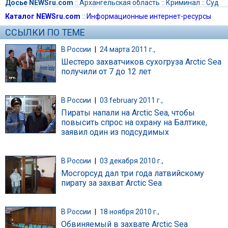
Досье NEWSru.com
::
Архангельская область
::
Криминал
::
Суд
Каталог NEWSru.com
::
Информационные интернет-ресурсы
ССЫЛКИ ПО ТЕМЕ
В России
|
24 марта 2011 г.,
Шестеро захватчиков сухогруза Arctic Sea
получили от 7 до 12 лет
В России
|
03 february 2011 г.,
Пираты напали на Arctic Sea, чтобы
повысить спрос на охрану на Балтике,
заявил один из подсудимых
В России
|
03 декабря 2010 г.,
Мосгорсуд дал три года латвийскому
пирату за захват Arctic Sea
В России
|
18 ноября 2010 г.,
Обвиняемый в захвате Arctic Sea