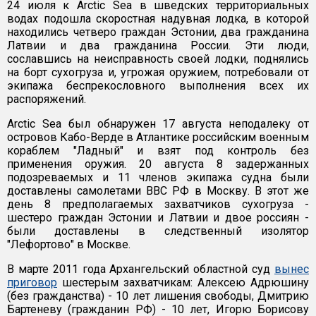
24 июля к Arctic Sea в шведских территориальных
водах подошла скоростная надувная лодка, в которой
находились четверо граждан Эстонии, два гражданина
Латвии и два гражданина России. Эти люди,
сославшись на неисправность своей лодки, поднялись
на борт сухогруза и, угрожая оружием, потребовали от
экипажа беспрекословного выполнения всех их
распоряжений.
Arctic Sea был обнаружен 17 августа неподалеку от
островов Кабо-Верде в Атлантике российским военным
кораблем "Ладный" и взят под контроль без
применения оружия. 20 августа 8 задержанных
подозреваемых и 11 членов экипажа судна были
доставлены самолетами ВВС РФ в Москву. В этот же
день 8 предполагаемых захватчиков сухогруза -
шестеро граждан Эстонии и Латвии и двое россиян -
были доставлены в следственный изолятор
"Лефортово" в Москве.
В марте 2011 года Архангельский областной суд
вынес
приговор
шестерым захватчикам: Алексею Адрюшину
(без гражданства) - 10 лет лишения свободы, Дмитрию
Бартеневу (гражданин РФ) - 10 лет, Игорю Борисову