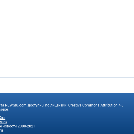
йта NEWSru.com доступны по лицензии:
Creative Commons Attribution 4.0
 иное.
йта
инок
е новости
2000-2021
ти