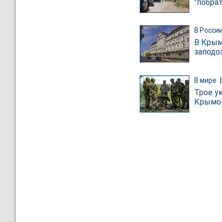
"побра
В Росси
В Крым
заподо
В мире
Трое у
Крымо