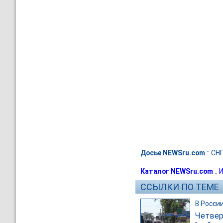
Досье NEWSru.com
::
СН
Каталог NEWSru.com
::
И
ССЫЛКИ ПО ТЕМЕ
В Росси
Четвер