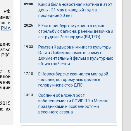
09:00
Какой была новостная картина в этот
день - 31 мая в каждый год за
у РФ
последние 20 лет
 имел
тся в
20:26
В Екатеринбурге мужчина открыл
т
РИА
стрельбу с балкона, ранены девочка и
сотрудник Росгвардии (ВИДЕО)
ждено
19:33
Рамзан Кадыров и министр культуры
татье
Ольга Любимова вместе снимут
РФ",
документальный фильм о культурных
объектах Чечни
ос о
17:18
В Новосибирске скончался молодой
ной
человек, которому выстрелил в
чение
голову инспектор ДПС
ащий
13:13
Собянин объяснил рост
заболеваемости COVID-19 в Москве
 2015
праздниками и особенностями
по их
весеннего сезона