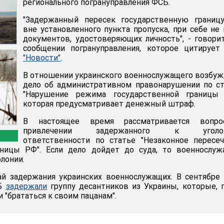
регионального погрануправления ФСБ.
"Задержанный пересек государственную границ
вне установленного пункта пропуска, при себе не
документов, удостоверяющих личность", - говори
сообщении погрануправления, которое цитируе
"Новости"
.
В отношении украинского военнослужащего возбу
дело об административном правонарушении по с
"Нарушение режима государственной границы 
которая предусматривает денежный штраф.
В настоящее время рассматривается вопр
привлечении задержанного к уголов
ответственности по статье "Незаконное пересе
аницы РФ". Если дело дойдет до суда, то военнослуж
лонии.
ай задержания украинских военнослужащих. В сентябре
СБ
задержали
группу десантников из Украины, которые, 
 "брататься к своим пацанам".