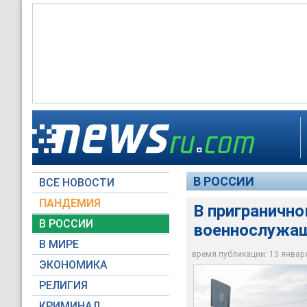
Задержанный пересе
Это не первый случ
пропуска, при себе
Если дело дойдет д
года сотрудники ФС
В РОССИИ
ВСЕ НОВОСТИ
Reuters
Reuters
Reuters
ПАНДЕМИЯ
В пригранично
В РОССИИ
военнослужа
В МИРЕ
время публикации: 13 января 
ЭКОНОМИКА
РЕЛИГИЯ
КРИМИНАЛ