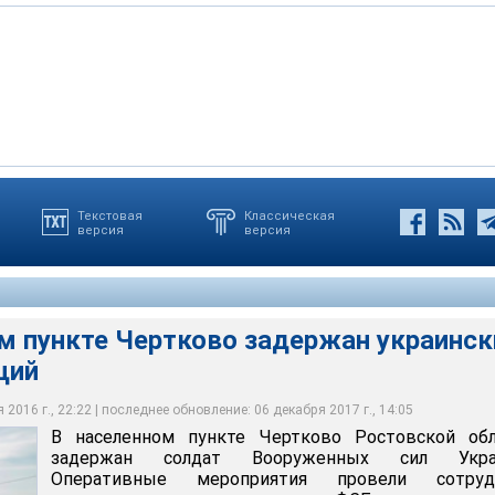
Текстовая
Классическая
версия
версия
к государственную границу РФ вне установленного пункта
ай задержания украинских военнослужащих. В сентябре 2015
 не имел документов, удостоверяющих личность
о суда, то военнослужащий может оказаться в колонии
Б задержали группу десантников из Украины
м пункте Чертково задержан украинск
щий
2016 г., 22:22 | последнее обновление: 06 декабря 2017 г., 14:05
В населенном пункте Чертково Ростовской обл
задержан солдат Вооруженных сил Укра
Оперативные мероприятия провели сотруд