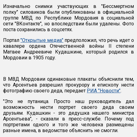
Изначально снимки участвующих в "Бессмертном
полку" силовиков были опубликованы в официальной
группе МВД по Республике Мордовия в социальной
сети "ВКонтакте", но впоследствии были удалены. Фото
поста сохранились в соцсетях.
Портал
"Открытые медиа"
предположил, что речь идет о
кавалере ордена Отечественной войны II степени
Матвее Андреевиче Кудашкине, который родился в
Мордовии в 1905 году.
В МВД Мордовии одинаковые плакаты объяснили тем,
что Арсентьев разрешил прокурору и епископу нести
фотографию своего деда, передает
РИА "Новости"
.
"Это не путаница. Просто наш руководитель дал
возможность нести портрет своего деда своим
друзьям. Кудашкин - это дедушка нашего министра
Арсентьева", - сказали в пресс-службе. Почему под
портретами одного и того же человека размещены
разные имена, в ведомстве объяснить не смогли.