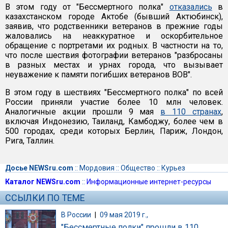
В этом году от "Бессмертного полка"
отказались
в
казахстанском городе Актобе (бывший Актюбинск),
заявив, что родственники ветеранов в прежние годы
жаловались на неаккуратное и оскорбительное
обращение с портретами их родных. В частности на то,
что после шествия фотографии ветеранов "разбросаны
в разных местах и урнах города, что вызывает
неуважение к памяти погибших ветеранов ВОВ".
В этом году в шествиях "Бессмертного полка" по всей
России приняли участие более 10 млн человек.
Аналогичные акции прошли 9 мая
в 110 странах
,
включая Индонезию, Таиланд, Камбоджу, более чем в
500 городах, среди которых Берлин, Париж, Лондон,
Рига, Таллин.
Досье NEWSru.com
::
Мордовия
::
Общество
::
Курьез
Каталог NEWSru.com
::
Информационные интернет-ресурсы
ССЫЛКИ ПО ТЕМЕ
В России
|
09 мая 2019 г.,
"Бессмертные полки" прошли в 110