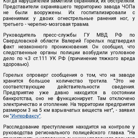
Когда нарушителей заметили охранники, их обстреляли.
Представители охранявшего территорию завода ЧОПа
не были вооружены. Их госпитализировали с
ранениями: у двоих огнестрельные ранения ног, у
третьего - черепно-мозговая травма.
Руководитель пресс-службы ГУ МВД РФ по
Свердловской области Валерий Горелых подтвердил
факт незаконного проникновения. Он сообщил, что
следственные органы полиции возбудили уголовное
дело по ч.3 ст.111 УК РФ (причинение тяжкого вреда
здоровью).
Горелых опроверг сообщения о том, что на заводе
хранится большое количество тротила. "Это не
соответствующие действительности сведения.
Предприятие уже давно находится в состоянии
банкротства, оно не функционирует. Там отключено
электричество и отопление. На территории предприятия
размером 3 на 5 км взрывчатых веществ нет", - заявил
он
"Интерфаксу"
.
Расследование преступления находится на контроле у
руководства регионального полицейского главка. "На