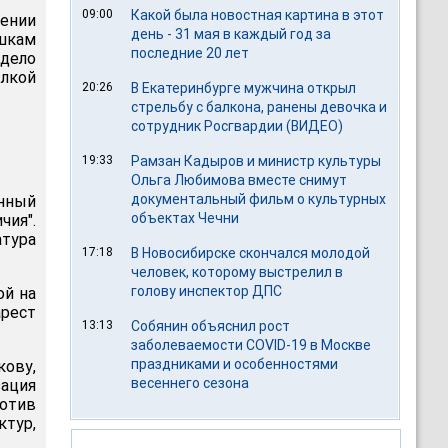
09:00
Какой была новостная картина в этот
ении
день - 31 мая в каждый год за
шкам
последние 20 лет
дело
лкой
20:26
В Екатеринбурге мужчина открыл
стрельбу с балкона, ранены девочка и
сотрудник Росгвардии (ВИДЕО)
19:33
Рамзан Кадыров и министр культуры
Ольга Любимова вместе снимут
документальный фильм о культурных
анный
объектах Чечни
чия".
атура
17:18
В Новосибирске скончался молодой
человек, которому выстрелил в
голову инспектор ДПС
ой на
арест
13:13
Собянин объяснил рост
заболеваемости COVID-19 в Москве
праздниками и особенностями
кову,
весеннего сезона
зация
отив
тур,