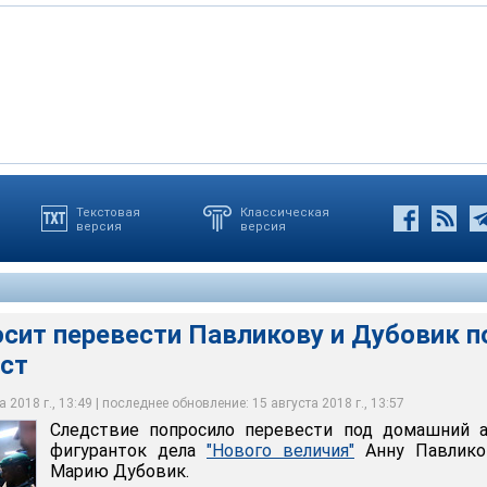
Текстовая
Классическая
версия
версия
еревести Павликову и Дубовик под домашний арест
еричев Андрей
сит перевести Павликову и Дубовик п
ст
 2018 г., 13:49 | последнее обновление: 15 августа 2018 г., 13:57
Следствие попросило перевести под домашний а
фигуранток дела
"Нового величия"
Анну Павлико
Марию Дубовик.