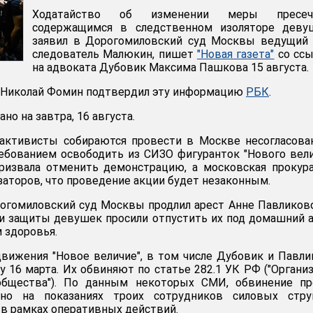
Ходатайство об изменении меры пресеч
содержащимся в следственном изоляторе деву
заявил в Дорогомиловский суд Москвы ведущий 
следователь Малюкин, пишет
"Новая газета"
со ссы
на адвоката Дубовик Максима Пашкова 15 августа.
 Николай Фомин подтвердил эту информацию
РБК
.
но на завтра, 16 августа.
, активисты собираются провести в Москве несогласов
ебованием освободить из СИЗО фигуранток "Нового вели
ризвала отменить демонстрацию, а московская прокур
аторов, что проведение акции будет незаконным.
орогомиловский суд Москвы продлил арест Анне Павликов
и защиты девушек просили отпустить их под домашний 
 здоровья.
вижения "Новое величие", в том числе Дубовик и Павли
у 16 марта. Их обвиняют по статье 282.1 УК РФ ("Органи
общества"). По данным некоторых СМИ, обвинение пр
ено на показаниях троих сотрудников силовых струк
 в рамках оперативных действий.