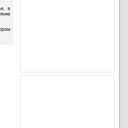
е, в
яние
тором