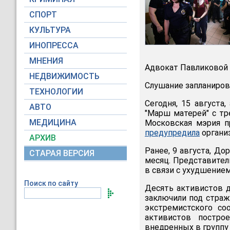
СПОРТ
КУЛЬТУРА
ИНОПРЕССА
МНЕНИЯ
Адвокат Павликовой
НЕДВИЖИМОСТЬ
Слушание запланирова
ТЕХНОЛОГИИ
Сегодня, 15 августа
АВТО
"Марш матерей" с тр
МЕДИЦИНА
Московская мэрия п
предупредила
организ
АРХИВ
Ранее, 9 августа, Д
СТАРАЯ ВЕРСИЯ
месяц. Представител
в связи с ухудшением
Поиск по сайту
Десять активистов д
заключили под страж
экстремистского со
активистов постро
внедренных в группу