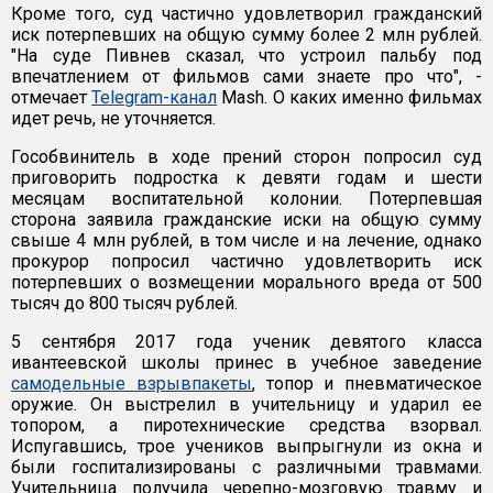
Кроме того, суд частично удовлетворил гражданский
иск потерпевших на общую сумму более 2 млн рублей.
"На суде Пивнев сказал, что устроил пальбу под
впечатлением от фильмов сами знаете про что", -
отмечает
Telegram-канал
Mash. О каких именно фильмах
идет речь, не уточняется.
Гособвинитель в ходе прений сторон попросил суд
приговорить подростка к девяти годам и шести
месяцам воспитательной колонии. Потерпевшая
сторона заявила гражданские иски на общую сумму
свыше 4 млн рублей, в том числе и на лечение, однако
прокурор попросил частично удовлетворить иск
потерпевших о возмещении морального вреда от 500
тысяч до 800 тысяч рублей.
5 сентября 2017 года ученик девятого класса
ивантеевской школы принес в учебное заведение
самодельные взрывпакеты
, топор и пневматическое
оружие. Он выстрелил в учительницу и ударил ее
топором, а пиротехнические средства взорвал.
Испугавшись, трое учеников выпрыгнули из окна и
были госпитализированы с различными травмами.
Учительница получила черепно-мозговую травму и