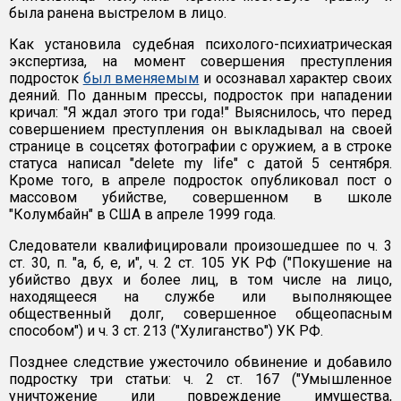
была ранена выстрелом в лицо.
Как установила судебная психолого-психиатрическая
экспертиза, на момент совершения преступления
подросток
был вменяемым
и осознавал характер своих
деяний. По данным прессы, подросток при нападении
кричал: "Я ждал этого три года!" Выяснилось, что перед
совершением преступления он выкладывал на своей
странице в соцсетях фотографии с оружием, а в строке
статуса написал "delete my life" с датой 5 сентября.
Кроме того, в апреле подросток опубликовал пост о
массовом убийстве, совершенном в школе
"Колумбайн" в США в апреле 1999 года.
Следователи квалифицировали произошедшее по ч. 3
ст. 30, п. "а, б, е, и", ч. 2 ст. 105 УК РФ ("Покушение на
убийство двух и более лиц, в том числе на лицо,
находящееся на службе или выполняющее
общественный долг, совершенное общеопасным
способом") и ч. 3 ст. 213 ("Хулиганство") УК РФ.
Позднее следствие ужесточило обвинение и добавило
подростку три статьи: ч. 2 ст. 167 ("Умышленное
уничтожение или повреждение имущества,