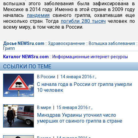
вспышка этого заболевания была зафиксирована в
Мексике в 2014 году. Именно в этой стране в 2009 году
началась
пандемия
свиного гриппа, охватившая еще
несколько стран. Тогда
погибли 280 тысяч
человек по
всему миру, в том числе в России.
Досье NEWSru.com
::
Здравоохранение
::
Вспышка заболевания
::
Грипп
Каталог NEWSru.com
::
Информационные интернет-ресурсы
ССЫЛКИ ПО ТЕМЕ
В России
|
14 января 2016 г.,
С начала года в России от гриппа умерли
10 человек
В мире
|
15 января 2016 г.,
Минздрав Украины уточнил число
умерших от свиного гриппа в стране