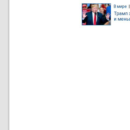
В мире
Трамп 
и мень