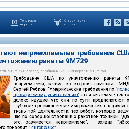
Текстовая
Классическая
версия
версия
итают неприемлемыми требования СШ
ничтожению ракеты 9М729
2019 г., 21:53 | последнее обновление: 15 января 2019 г., 21:53
Требования США по уничтожению ракеты 9
RussianMissionGeneva ‏/ Twitter
неприемлемы, заявил во вторник замглавы МИ
Сергей Рябков. "Американские требования по
"полн
проверяемому уничтожению"
этой системы - наст
далеко идущие, что они, по сути, предполагают 
глубокое проникновение американских специалис
ткань той деятельности, тех работ, которые веду
нас по совершенствованию ракетной техники. "Дл
это, разумеется, неприемлемо", - заявил Рябк
ого приводит
"Интерфакс"
.