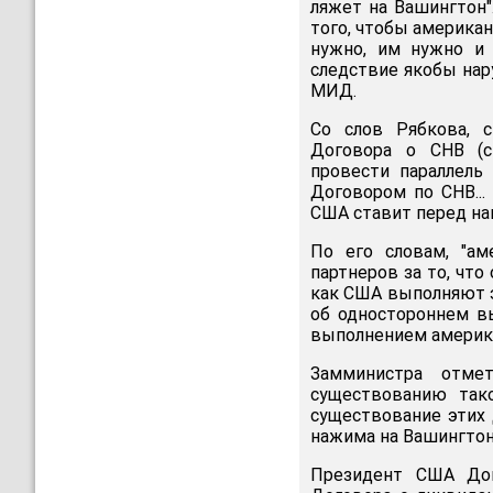
ляжет на Вашингтон"
того, чтобы американ
нужно, им нужно и 
следствие якобы нар
МИД.
Со слов Рябкова, 
Договора о СНВ (ст
провести параллел
Договором по СНВ...
США ставит перед нам
По его словам, "ам
партнеров за то, что
как США выполняют э
об одностороннем в
выполнением америка
Замминистра отмет
существованию так
существование этих 
нажима на Вашингтон,
Президент США Дон