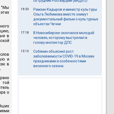
сотрудник Росгвардии (ВИДЕО)
. "Мы
19:33
Рамзан Кадыров и министр культуры
этих
Ольга Любимова вместе снимут
документальный фильм о культурных
объектах Чечни
ного
ацию,
17:18
В Новосибирске скончался молодой
рые в
человек, которому выстрелил в
нской
голову инспектор ДПС
13:13
Собянин объяснил рост
слов
заболеваемости COVID-19 в Москве
ную и
праздниками и особенностями
как в
весеннего сезона
.
рано
 той
тель
ора о
йших
иями