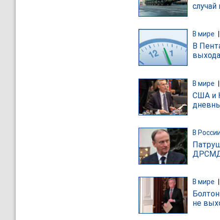
случай
В мире
В Пент
выхода
В мире
США и 
дневны
В Росси
Патруш
ДРСМ
В мире
Болтон 
не вых