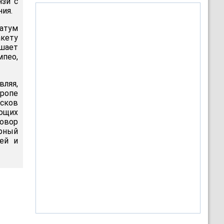
язи с
ния.
атум
акету
ушает
мпео,
вляя,
ропе
сков
ающих
овор
рный
ей и