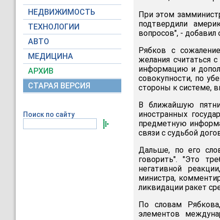
НЕДВИЖИМОСТЬ
При этом замминистр
подтвердили амери
ТЕХНОЛОГИИ
вопросов", - добавил 
АВТО
Рябков с сожаление
МЕДИЦИНА
желания считаться с
информацию и допол
АРХИВ
совокупности, по у
СТАРАЯ ВЕРСИЯ
стороны к системе, 
В ближайшую пятни
иностранных госуда
Поиск по сайту
предметную информа
связи с судьбой дого
Дальше, по его сло
говорить". "Это тр
негативной реакци
министра, комментир
ликвидации ракет ср
По словам Рябкова
элементов междуна