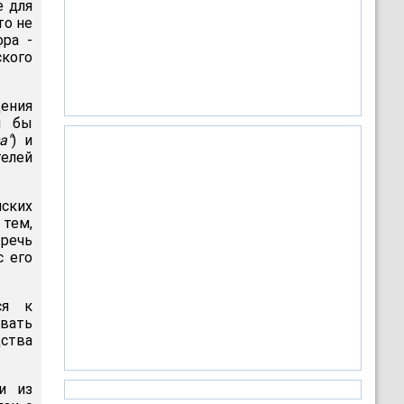
е для
то не
ра -
ского
ения
л бы
а"
) и
телей
ских
 тем,
 речь
с его
ся к
вать
дства
и из