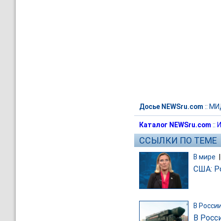
Досье NEWSru.com
::
МИ
Каталог NEWSru.com
::
И
ССЫЛКИ ПО ТЕМЕ
В мире
США: Р
В Росси
В Росс