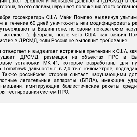
ции ракет средней и меньшей дальности (ДРСМД) в св
сторона, по его словам, нарушает положения этого соглаше
кабря госсекретарь США Майк Помпео выдвинул ультим
м в течение 60 дней уничтожить или модифицировать р
к утверждают в Вашингтоне, по своим показателям нар
м истекает 2 февраля, после чего США, как заявил По
частие в ДРСМД, если Россия не выполнит требование.
я отвергает и выдвигает встречные претензии к США, зая
рушает ДРСМД, размещая на объектах ПРО в Ев
ковые установки МК-41, которые разработаны для пу
а Tomahawk дальностью в 2,4 тыс. километров, подпад
 Также российская сторона считает нарушающими дог
илотные летательные аппараты (БПЛА), имеющие уда
ы-мишени, имитирующие баллистические ракеты средн
ля тестирования систем ПРО.