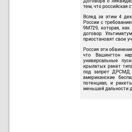
Договора о ликвида
тем, что российская 
Вслед за этим 4 де
России с требование
9М729, которая, ка
договор. Ультимату
приостановят свое у
Россия эти обвинени
что Вашингтон на
универсальные пус
крылатых ракет тип
под запрет ДРСМД.
американские бесп
потенциал, и ракет
меньшей дальности д