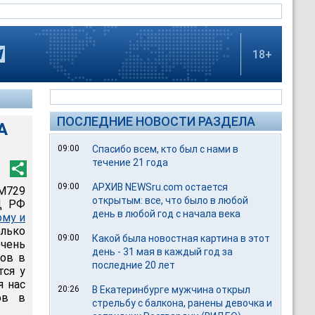
18+
ПОСЛЕДНИЕ НОВОСТИ РАЗДЕЛА
А
09:00
Спасибо всем, кто был с нами в
течение 21 года
09:00
АРХИВ NEWSru.com остается
М729
открытым: все, что было в любой
Д РФ
день в любой год с начала века
ому и
олько
09:00
Какой была новостная картина в этот
очень
день - 31 мая в каждый год за
тов в
последние 20 лет
тся у
я нас
20:26
В Екатеринбурге мужчина открыл
ов в
стрельбу с балкона, ранены девочка и