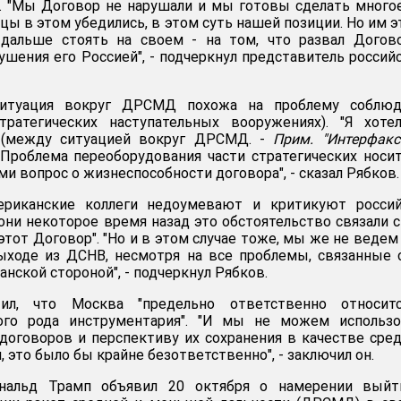
. "Мы Договор не нарушали и мы готовы сделать много
цы в этом убедились, в этом суть нашей позиции. Но им э
дальше стоять на своем - на том, что развал Догово
ушения его Россией", - подчеркнул представитель россий
ситуация вокруг ДРСМД похожа на проблему соблюд
ратегических наступательных вооружениях). "Я хоте
ь (между ситуацией вокруг ДРСМД. -
Прим. "Интерфакс
 Проблема переоборудования части стратегических носи
и вопрос о жизнеспособности договора", - сказал Рябков.
ериканские коллеги недоумевают и критикуют россий
 они некоторое время назад это обстоятельство связали с
тот Договор". "Но и в этом случае тоже, мы же не ведем
ыходе из ДСНВ, несмотря на все проблемы, связанные 
нской стороной", - подчеркнул Рябков.
ил, что Москва "предельно ответственно относит
ого рода инструментария". "И мы не можем использо
договоров и перспективу их сохранения в качестве сре
 это было бы крайне безответственно", - заключил он.
альд Трамп объявил 20 октября о намерении выйт