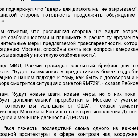
а подчеркнул, что "дверь для диалога мы не закрываем"
канской стороне готовность продолжить обсуждение 
он.
м отметил, что российская сторона "не видит встреч
 ее озабоченностями и принимать в расчет ту аргумент
нительные меры предлагаемой транспарентности, кото
беждению Москвы, способны снять все вопросы америка
вызывающей у них такую озабоченность".
цу МИД России проведет закрытый брифинг для по
рств. "Будет возможность предоставить более подроб
цию о нашем подходе к тому, как быть с договором и 
вора смотрится ситуация с ракетой 9М729", - сказал Рябков
вам, "будут новые шаги, новые меры, но о них пока 
ебует дополнительной проработки в Москве с учетом
и, которую мы услышали от США", - сказал замести
уя спор Москвы и Вашингтона вокруг исполнения Догов
едней и меньшей дальности (ДРСМД).
, "вся тяжесть последствий слома одного из важне
родной архитектуры в сфере контроля над вооружен