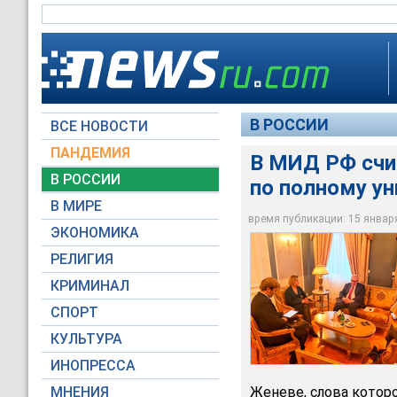
В РОССИИ
ВСЕ НОВОСТИ
ПАНДЕМИЯ
В МИД РФ сч
В РОССИИ
по полному у
В МИРЕ
Сергей Рябков
время публикации: 15 января 
ЭКОНОМИКА
РЕЛИГИЯ
КРИМИНАЛ
СПОРТ
КУЛЬТУРА
ИНОПРЕССА
МНЕНИЯ
Женеве, слова котор