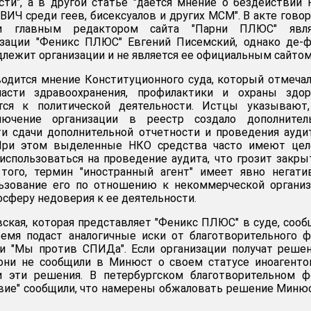
сти", а в другой статье "дается мнение о бездействии
ИЧ среди геев, бисексуалов и других МСМ". В акте говор
и главным редактором сайта "Парни ПЛЮС" явля
изации "Феникс ПЛЮС" Евгений Писемский, однако де-
длежит организации и не является ее официальным сайтом
одится мнение Конституционного суда, который отмечал
ласти здравоохранения, профилактики и охраны здор
тся к политической деятельности. Истцы указывают,
лючение организации в реестр создало дополнител
ти сдачи дополнительной отчетности и проведения ауди
 При этом выделенные НКО средства часто имеют цел
 использоваться на проведение аудита, что грозит закр
 того, термин "иностранный агент" имеет явно негат
ьзование его по отношению к некоммерческой организ
осферу недоверия к ее деятельности.
ская, которая представляет "Феникс ПЛЮС" в суде, сооб
емя подаст аналогичные иски от благотворительного 
ии "Мы против СПИДа". Если организации получат реше
 они не сообщили в Минюст о своем статусе иноагенто
 эти решения. В петербургском благотворительном ф
вие" сообщили, что намерены обжаловать решение Миню