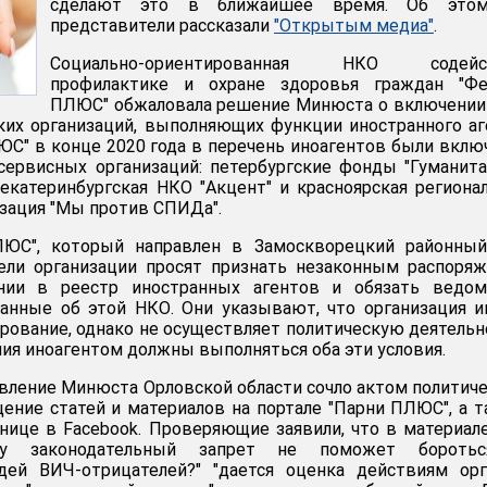
сделают это в ближайшее время. Об это
представители рассказали
"Открытым медиа"
.
Социально-ориентированная НКО содейс
профилактике и охране здоровья граждан "Фе
ПЛЮС" обжаловала решение Минюста о включении
их организаций, выполняющих функции иностранного аг
ЮС" в конце 2020 года в перечень иноагентов были вкл
сервисных организаций: петербургские фонды "Гуманит
, екатеринбургская НКО "Акцент" и красноярская региона
зация "Мы против СПИДа".
ЛЮС", который направлен в Замоскворецкий районный
ели организации просят признать незаконным распоря
ии в реестр иностранных агентов и обязать ведом
данные об этой НКО. Они указывают, что организация 
рование, однако не осуществляет политическую деятельн
ния иноагентом должны выполняться оба эти условия.
авление Минюста Орловской области сочло актом политич
ение статей и материалов на портале "Парни ПЛЮС", а 
нице в Facebook. Проверяющие заявили, что в материал
му законодательный запрет не поможет бороть
дей ВИЧ-отрицателей?" "дается оценка действиям орг