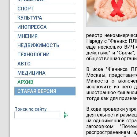
СПОРТ
КУЛЬТУРА
ИНОПРЕССА
реестр некоммерческ
МНЕНИЯ
Наряду с "Феникс ПЛ
НЕДВИЖИМОСТЬ
еще несколько ВИЧ-
действие" и "Свеча"
ТЕХНОЛОГИИ
общественная органи
АВТО
В иске "Феникса П
МЕДИЦИНА
Москвы, представит
Минюста о включен
АРХИВ
исключить из него 
СТАРАЯ ВЕРСИЯ
иностранное финанси
тогда как для призна
В ходе проверки упр
Поиск по сайту
деятельности размещ
на одноименной стра
заголовком "Поче
распространением и