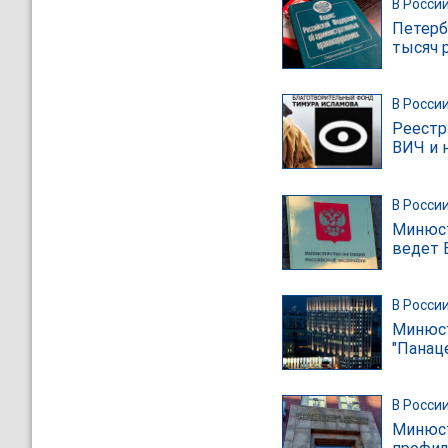
В Росси
Петерб
тысяч 
В Росси
Реестр
ВИЧ и 
В Росси
Минюст
ведет 
В Росси
Минюст
"Панац
В Росси
Минюст