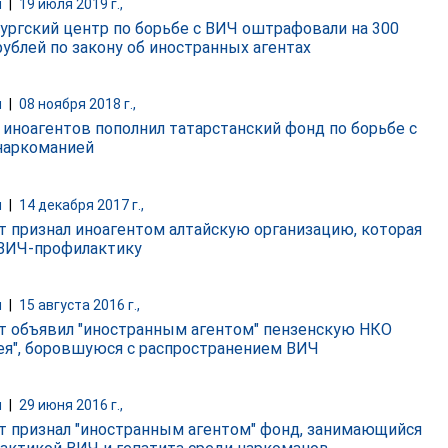
и
|
19 июля 2019 г.,
ургский центр по борьбе с ВИЧ оштрафовали на 300
рублей по закону об иностранных агентах
и
|
08 ноября 2018 г.,
 иноагентов пополнил татарстанский фонд по борьбе с
наркоманией
и
|
14 декабря 2017 г.,
 признал иноагентом алтайскую организацию, которая
ВИЧ-профилактику
и
|
15 августа 2016 г.,
 объявил "иностранным агентом" пензенскую НКО
ея", боровшуюся с распространением ВИЧ
и
|
29 июня 2016 г.,
 признал "иностранным агентом" фонд, занимающийся