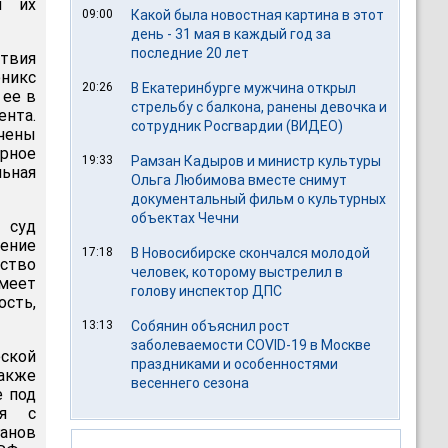
м их
09:00
Какой была новостная картина в этот
день - 31 мая в каждый год за
последние 20 лет
твия
никс
20:26
В Екатеринбурге мужчина открыл
 ее в
стрельбу с балкона, ранены девочка и
ента.
сотрудник Росгвардии (ВИДЕО)
ючены
арное
19:33
Рамзан Кадыров и министр культуры
льная
Ольга Любимова вместе снимут
документальный фильм о культурных
объектах Чечни
 суд
жение
17:18
В Новосибирске скончался молодой
ство
человек, которому выстрелил в
имеет
голову инспектор ДПС
ость,
13:13
Собянин объяснил рост
заболеваемости COVID-19 в Москве
еской
праздниками и особенностями
также
весеннего сезона
е под
ся с
анов