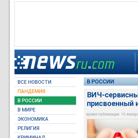
ВИЧ-сервисные орга
иноагентов
В РОССИИ
ВСЕ НОВОСТИ
Syda_Productions / 
ПАНДЕМИЯ
ВИЧ-сервисные
В РОССИИ
присвоенный 
В МИРЕ
время публикации: 15 января 
ЭКОНОМИКА
РЕЛИГИЯ
КРИМИНАЛ