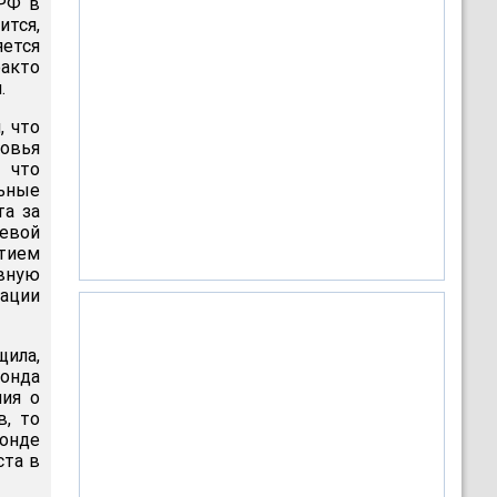
 РФ в
ится,
ется
факто
.
, что
овья
 что
ьные
та за
евой
ытием
ивную
ации
щила,
фонда
ния о
в, то
онде
ста в