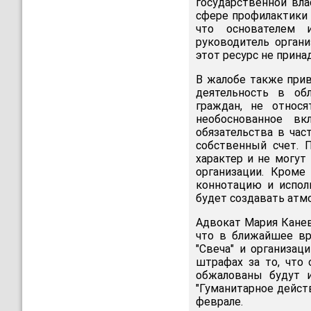
государственной вла
сфере профилактики В
что основателем 
руководитель орган
этот ресурс не прина
В жалобе также прив
деятельность в об
граждан, не относя
необоснованное вк
обязательства в час
собственный счет.
характер и не могут
организации. Кроме
коннотацию и испол
будет создавать атм
Адвокат Мария Канев
что в ближайшее вр
"Свеча" и организац
штрафах за то, что
обжалованы будут и
"Гуманитарное дейст
феврале.