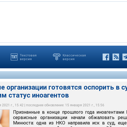
Текстовая
Классическая
версия
версия
низации готовятся оспорить в суде присвоенный им статус
DepositPhotos
 организации готовятся оспорить в с
им статус иноагентов
2021 г., 15:42 | последнее обновление: 15 января 2021 г., 15:56
Признанные в конце прошлого года иноагентами
сервисные организации начали обжаловать реш
Минюста: одна из НКО направила иск в суд, ещ