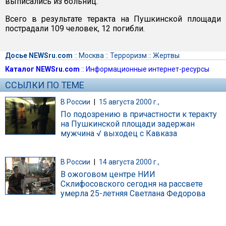
выписались из больниц.
Всего в результате теракта на Пушкинской площади
пострадали 109 человек, 12 погибли.
Досье NEWSru.com
::
Москва
::
Терроризм
::
Жертвы
Каталог NEWSru.com
::
Информационные интернет-ресурсы
ССЫЛКИ ПО ТЕМЕ
В России
|
15 августа 2000 г.,
По подозрению в причастности к теракту
на Пушкинской площади задержан
мужчина √ выходец с Кавказа
В России
|
14 августа 2000 г.,
В ожоговом центре НИИ
Склифосовского сегодня на рассвете
умерла 25-летняя Светлана Федорова