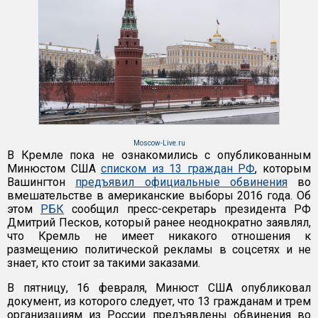
Moscow-Live.ru
В Кремле пока не ознакомились с опубликованным
Минюстом США
списком из 13 граждан РФ
, которым
Вашингтон
предъявил официальные обвинения
во
вмешательстве в американские выборы 2016 года. Об
этом
РБК
сообщил пресс-секретарь президента РФ
Дмитрий Песков, который ранее неоднократно заявлял,
что Кремль не имеет никакого отношения к
размещению политической рекламы в соцсетях и не
знает, кто стоит за такими заказами.
В пятницу, 16 февраля, Минюст США опубликовал
документ, из которого следует, что 13 гражданам и трем
организациям из России предъявлены обвинения во