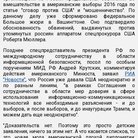
вмешательстве в американские выборы 2016 года по
статье "сговор против США" и "мошенничество". По
данному делу уже сформировано федеральное
Большое жюри в Вашингтоне. Оно подтвердило
обоснованность обвинений, выдвинутых против
упомянутых россиян аппаратом спецпрокурора США
Роберта Мюллера.
Позднее спецпредставитель президента РФ по
международному сотрудничеству в области
информационной безопасности, посол по особым
поручениям МИД РФ Андрей Крутских, комментируя
действия американского Минюста, заявил
РИА
"Новости"
, что Россия уже давала США неоднократно и
по разным линиям, "в рамках Соглашения о
сотрудничестве в области мер доверия в сфере
использования информационно-коммуникационных
технологий все необходимые разъяснения - и до
выборов, и после выборов, и до инаугурации Трампа, и
можем дать еще неоднократно".
"Доказательств нет. Поэтому это просто детские
заявления, ничего за этим нет. А что касается списков, то
это новая мода американской плохой дипломатии: