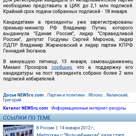
необходимо представить в ЦИК до 2,1 млн подписей.
Крайний срок подачи собранных подписей - 18 января.
Кандидатами в президенты уже зарегистрированы
премьер-министр РФ Владимир Путин, которого
выдвинула "Единая Россия", лидер "Справедливой
России", депутат Госдумы Сергей Миронов, лидер
ЛДПР Владимир Жириновский и лидер партии КПРФ
Геннадий Зюганов.
В минувшую пятницу, 13 января, самовыдвиженец
Михаил Прохоров
сообщил
, что в поддержку его
кандидатуры на пост президента собрано более 2 млн
подписей избирателей.
Досье NEWSru.com
::
Партии и политики
::
Яблоко
::
Явлинский,
Григорий
Каталог NEWSru.com
::
Информационные интернет-ресурсы
ССЫЛКИ ПО ТЕМЕ
В России
|
14 января 2012 г.,
Митрохин с "Волшебником" дали старт