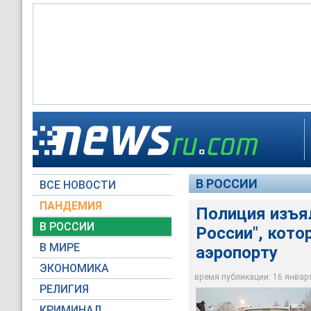
Алексей Навальный 
В Ленинградской об
Германии, где он с 
России" Дмитрия Ск
отравления "Новичк
Навального
вечером воскресень
В РОССИИ
ВСЕ НОВОСТИ
Фото: Открытка / tw
Moscow-Live / Миха
ПАНДЕМИЯ
Полиция изъя
В РОССИИ
России", кото
В МИРЕ
аэропорту
ЭКОНОМИКА
время публикации: 16 января 
РЕЛИГИЯ
КРИМИНАЛ