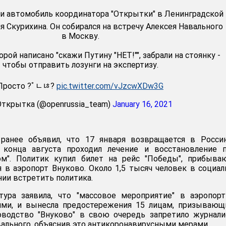
яли автомобиль координатора "Открытки" в Ленинградской
 Скурихина. Он собирался на встречу Алексея Навального
в Москву.
рой написано "скажи Путину "НЕТ!"", забрали на стоянку -
чтобы отправить лозунги на экспертизу.
Просто ?￰ﾟﾤﾦ?
pic.twitter.com/vJzcwXDw3G
Открытка (@openrussia_team)
January 16, 2021
ранее объявил, что 17 января возвращается в Росси
 конца августа проходил лечение и восстановление п
ом". Политик купил билет на рейс "Победы", прибыва
 в аэропорт Внуково. Около 1,5 тысяч человек в социа
нии встретить политика.
тура заявила, что "массовое мероприятие" в аэропор
тями, и вынесла предостережения 15 лицам, призываю
оводство "Внуково" в свою очередь запретило журнал
ального, объяснив это антикоронавирусными мерами.