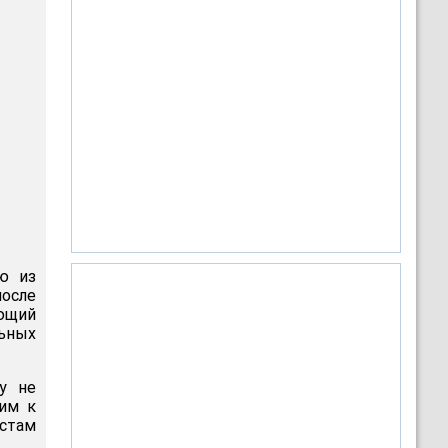
ю из
осле
ющий
льных
ту не
щим к
истам