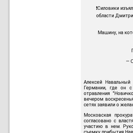
❗️Силовики изъ
области Дмитрия
Машину, на кото
— 
Алексей Навальный 
Германии, где он с
отравления "Новичк
вечером воскресенья
сетях заявили о жела
Московская прокура
согласовано с влас
участию в нем. Рук
съемку прибытия Нав