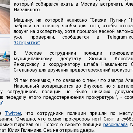
который собирался ехать в Москву встречать Ал
Навального.
Машину, на которой написано "Скажи Путину "Н
забрали на стоянку якобы для того, чтобы отпр
лозунг на экспертизу, хотя прошлой весной автом
уже проверяли, сообщается в Telegram-ка
"Открытки"
.
В Москве сотрудники полиции приходи
муниципальному депутату Зюзино Констан
Янкаускасу и координатору штаба Навального О
Степанову для вручения предостережений прокурат
"Я так понимаю, что связано с тем, что завтра Ал
Навальный возвращается во Внуково, но я детал
 у сотрудников полиции не было никаких докумен
а передачу этого предостережения прокуратуры", - со
а"
.
 в
Twitter
, что сотрудники полиции пришли по месту
ния. "Смешно, что самих прокуроров нет! Спят в субб
окомментировал он. Позже о визите полиции
рассказала
т
ат Юлия Галямина. Она не открыла дверь.