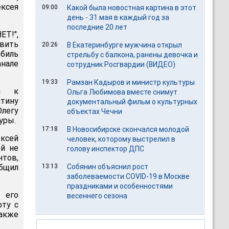
ексея
09:00
Какой была новостная картина в этот
день - 31 мая в каждый год за
последние 20 лет
ЕТ!",
авить
20:26
В Екатеринбурге мужчина открыл
обиль
стрельбу с балкона, ранены девочка и
нале
сотрудник Росгвардии (ВИДЕО)
19:33
Рамзан Кадыров и министр культуры
ли к
Ольга Любимова вместе снимут
тину
документальный фильм о культурных
легу
объектах Чечни
уры.
17:18
В Новосибирске скончался молодой
ексей
человек, которому выстрелил в
ей не
голову инспектор ДПС
тов,
общил
13:13
Собянин объяснил рост
заболеваемости COVID-19 в Москве
праздниками и особенностями
 его
весеннего сезона
оту с
акже