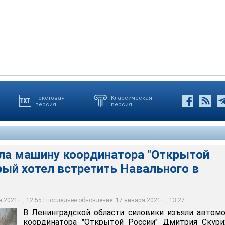
ранее объявил, что 17 января возвращается в Россию из
Текстовая
Классическая
версия
версия
ласти силовики изъяли автомобиль координатора "Открытой
конца августа проходил лечение и восстановление после
урихина, который собирался ехать в Москву встречать Алексея
ом". Политик купил билет на рейс "Победы", прибывающий
я в аэропорт Внуково
itter.com
ил Незговоров
ла машину координатора "Открытой
рый хотел встретить Навального в
2021 г., 12:55 | последнее обновление: 17 января 2021 г., 13:27
В Ленинградской области силовики изъяли автом
координатора "Открытой России" Дмитрия Скури