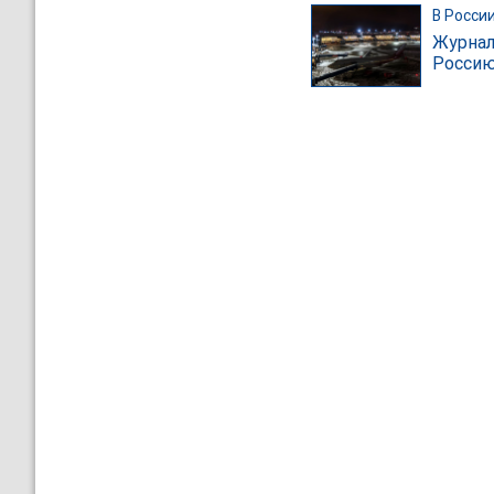
В Росси
Журнал
Росси