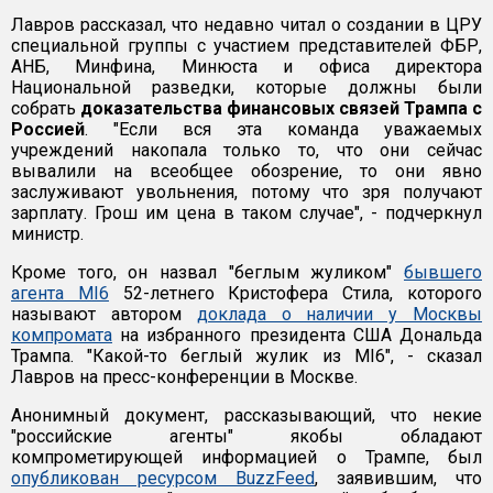
Лавров рассказал, что недавно читал о создании в ЦРУ
специальной группы с участием представителей ФБР,
АНБ, Минфина, Минюста и офиса директора
Национальной разведки, которые должны были
собрать
доказательства финансовых связей Трампа с
Россией
. "Если вся эта команда уважаемых
учреждений накопала только то, что они сейчас
вывалили на всеобщее обозрение, то они явно
заслуживают увольнения, потому что зря получают
зарплату. Грош им цена в таком случае", - подчеркнул
министр.
Кроме того, он назвал "беглым жуликом"
бывшего
агента МI6
52-летнего Кристофера Стила, которого
называют автором
доклада о наличии у Москвы
компромата
на избранного президента США Дональда
Трампа. "Какой-то беглый жулик из MI6", - сказал
Лавров на пресс-конференции в Москве.
Анонимный документ, рассказывающий, что некие
"российские агенты" якобы обладают
компрометирующей информацией о Трампе, был
опубликован ресурсом BuzzFeed
, заявившим, что