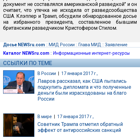
документ не составлялся американской разведкой" и он
считает, что утечка не исходила от разведсообщества
США. Клэппер и Трамп, обсудили обнародованное досье
на избранного президента, составленное бывшим
британским разведчиком Кристофером Стилом.
Досье NEWSru.com
::
МИД России
::
Глава МИД
::
Заявление
Каталог NEWSru.com
::
Информационные интернет-ресурсы
ССЫЛКИ ПО ТЕМЕ
В России
|
17 января 2017 г.,
Лавров рассказал, как США пытались
подкупить дипломата и что полученные
деньги были израсходованы на благо
России
В мире
|
17 января 2017 г.,
Советник Трампа отметил обратный
эффект от антироссийских санкций