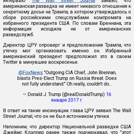
интервью
The Wall Street Journal
заявил, что
американская разведка не имеет никакого отношения к
секретному досье на Трампа, в котором утверждалось о
сборе российскими спецслужбами компромата на
избранного президента США. По словам Бреннана, эта
информация исходила не от американских
разведслужб.
Директор ЦРУ опроверг и предположения Трампа, что
утечку мог организовать именно он. Избранный
американский президент предположил это в своем
Twitter в минувшее воскресенье.
.
@FoxNews
"Outgoing CIA Chief, John Brennan,
blasts Pres-Elect Trump on Russia threat. Does
not fully understand." Oh really, couldn't do...
— Donald J. Trump (@realDonaldTrump)
16
января 2017 г.
В ответ на такие инсинуации глава ЦРУ заявил The Wall
Street Journal, что он не был источником утечки.
Напомним, что директор Национальной разведки США
Джеймс Клэппер ранее также подчеркивал, что "этот