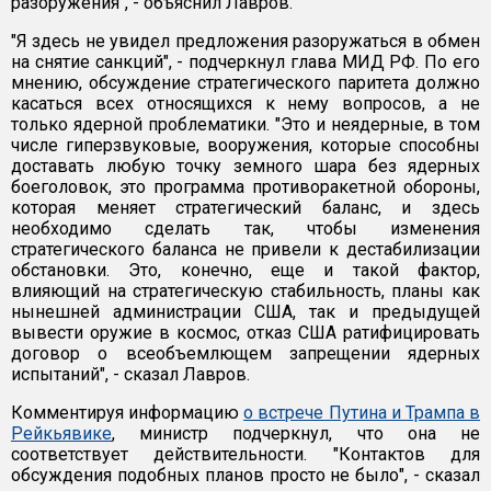
разоружения", - объяснил Лавров.
"Я здесь не увидел предложения разоружаться в обмен
на снятие санкций", - подчеркнул глава МИД РФ. По его
мнению, обсуждение стратегического паритета должно
касаться всех относящихся к нему вопросов, а не
только ядерной проблематики. "Это и неядерные, в том
числе гиперзвуковые, вооружения, которые способны
доставать любую точку земного шара без ядерных
боеголовок, это программа противоракетной обороны,
которая меняет стратегический баланс, и здесь
необходимо сделать так, чтобы изменения
стратегического баланса не привели к дестабилизации
обстановки. Это, конечно, еще и такой фактор,
влияющий на стратегическую стабильность, планы как
нынешней администрации США, так и предыдущей
вывести оружие в космос, отказ США ратифицировать
договор о всеобъемлющем запрещении ядерных
испытаний", - сказал Лавров.
Комментируя информацию
о встрече Путина и Трампа в
Рейкьявике
, министр подчеркнул, что она не
соответствует действительности. "Контактов для
обсуждения подобных планов просто не было", - сказал