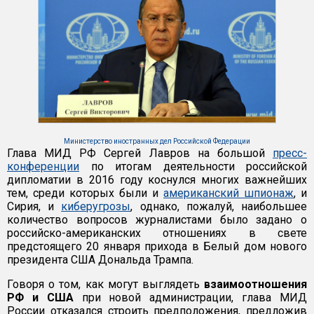
Министерство иностранных дел Российской Федерации
Глава МИД РФ Сергей Лавров на большой
пресс-
конференции
по итогам деятельности российской
дипломатии в 2016 году коснулся многих важнейших
тем, среди которых были и
американский шпионаж
, и
Сирия, и
киберугрозы
, однако, пожалуй, наибольшее
количество вопросов журналистами было задано о
российско-американских отношениях в свете
предстоящего 20 января прихода в Белый дом нового
президента США Дональда Трампа.
Говоря о том, как могут выглядеть
взаимоотношения
РФ и США
при новой администрации, глава МИД
России отказался строить предположения, предложив