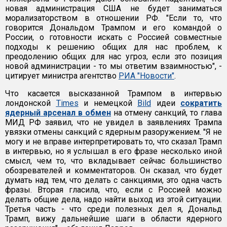
новая администрация США не будет заниматься
морализаторством в отношении РФ. "Если то, что
говорится Дональдом Трампом и его командой о
России, о готовности искать с Россией совместные
подходы к решению общих для нас проблем, к
преодолению общих для нас угроз, если это позиция
новой администрации - то мы ответим взаимностью", -
цитирует министра агентство
РИА "Новости"
.
Что касается высказанной Трампом в интервью
лондонской
Times
и немецкой
Bild
идеи
сократить
ядерный арсенал в обмен
на отмену санкций, то глава
МИД РФ заявил, что не увидел в заявлениях Трампа
увязки отмены санкций с ядерным разоружением. "Я не
могу и не вправе интерпретировать то, что сказал Трамп
в интервью, но я услышал в его фразе несколько иной
смысл, чем то, что вкладывает сейчас большинство
обозревателей и комментаторов. Он сказал, что будет
думать над тем, что делать с санкциями, это одна часть
фразы. Вторая гласила, что, если с Россией можно
делать общие дела, надо найти выход из этой ситуации.
Третья часть - что среди полезных дел я, Дональд
Трамп, вижу дальнейшие шаги в области ядерного