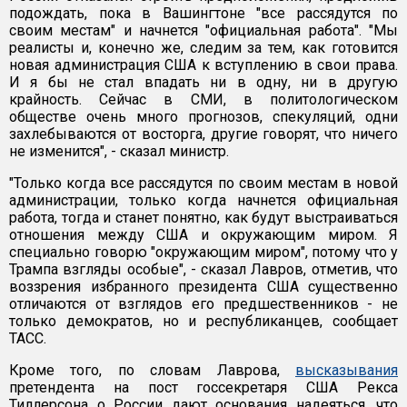
подождать, пока в Вашингтоне "все рассядутся по
своим местам" и начнется "официальная работа". "Мы
реалисты и, конечно же, следим за тем, как готовится
новая администрация США к вступлению в свои права.
И я бы не стал впадать ни в одну, ни в другую
крайность. Сейчас в СМИ, в политологическом
обществе очень много прогнозов, спекуляций, одни
захлебываются от восторга, другие говорят, что ничего
не изменится", - сказал министр.
"Только когда все рассядутся по своим местам в новой
администрации, только когда начнется официальная
работа, тогда и станет понятно, как будут выстраиваться
отношения между США и окружающим миром. Я
специально говорю "окружающим миром", потому что у
Трампа взгляды особые", - сказал Лавров, отметив, что
воззрения избранного президента США существенно
отличаются от взглядов его предшественников - не
только демократов, но и республиканцев, сообщает
ТАСС.
Кроме того, по словам Лаврова,
высказывания
претендента на пост госсекретаря США Рекса
Тиллерсона о России дают основания надеяться, что