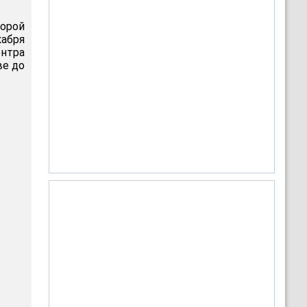
торой
кабря
ентра
ве до