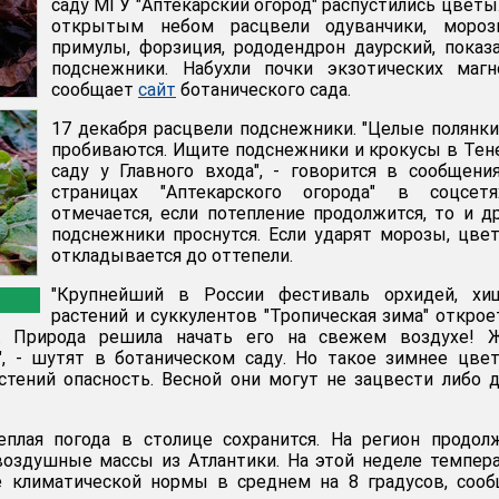
саду МГУ "Аптекарский огород" распустились цветы
открытым небом расцвели одуванчики, морозн
примулы, форзиция, рододендрон даурский, показ
подснежники. Набухли почки экзотических магн
сообщает
сайт
ботанического сада.
17 декабря расцвели подснежники. "Целые полянк
пробиваются. Ищите подснежники и крокусы в Те
саду у Главного входа", - говорится в сообщени
страницах "Аптекарского огорода" в соцсет
отмечается, если потепление продолжится, то и д
подснежники проснутся. Если ударят морозы, цве
откладывается до оттепели.
"Крупнейший в России фестиваль орхидей, хи
растений и суккулентов "Тропическая зима" открое
я. Природа решила начать его на свежем воздухе! 
", - шутят в ботаническом саду. Но такое зимнее цве
стений опасность. Весной они могут не зацвести либо 
плая погода в столице сохранится. На регион продол
воздушные массы из Атлантики. На этой неделе темпер
 климатической нормы в среднем на 8 градусов, сооб