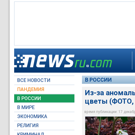
В столичном регионе
Из-за аномального 
Накануне в ботанич
дождь, зеленеет тр
В РОССИИ
ВСЕ НОВОСТИ
Ботанический сад М
Ботанический сад М
Ботанический сад М
ПАНДЕМИЯ
Из-за аномал
В РОССИИ
цветы (ФОТО,
В МИРЕ
время публикации: 17 декабря
ЭКОНОМИКА
РЕЛИГИЯ
КРИМИНАЛ