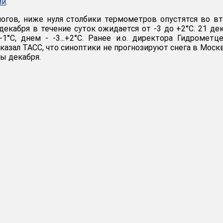
ии
.
огов, ниже нуля столбики термометров опустятся во в
декабря в течение суток ожидается от -3 до +2°C. 21 де
-1°C, днем - -3...+2°C. Ранее и.о. директора Гидрометц
казал ТАСС, что синоптики не прогнозируют снега в Моск
ы декабря.