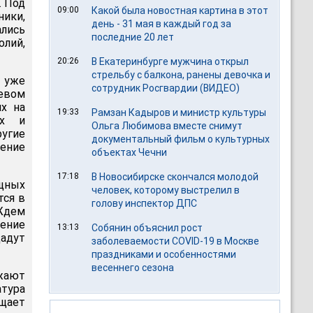
. Под
09:00
Какой была новостная картина в этот
ики,
день - 31 мая в каждый год за
ались
последние 20 лет
олий,
20:26
В Екатеринбурге мужчина открыл
стрельбу с балкона, ранены девочка и
и уже
сотрудник Росгвардии (ВИДЕО)
невом
ях на
19:33
Рамзан Кадыров и министр культуры
ях и
Ольга Любимова вместе снимут
ругие
документальный фильм о культурных
тение
объектах Чечни
17:18
В Новосибирске скончался молодой
щных
человек, которому выстрелил в
тся в
голову инспектор ДПС
Ждем
тение
13:13
Собянин объяснил рост
дадут
заболеваемости COVID-19 в Москве
праздниками и особенностями
весеннего сезона
жают
атура
щает