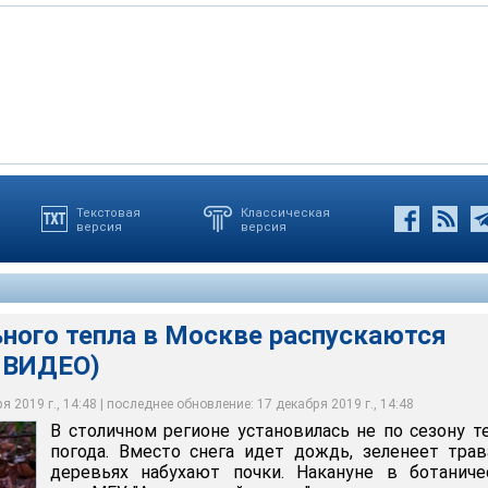
Текстовая
Классическая
версия
версия
 установилась не по сезону теплая погода. Вместо снега идет
тепла в Москве распускаются цветы
еском саду МГУ "Аптекарский огород" распустились цветы
ава. На деревьях набухают почки
ГУ имени М. В. Ломоносова «Аптекарский огород»
ГУ имени М. В. Ломоносова «Аптекарский огород»
ГУ имени М. В. Ломоносова «Аптекарский огород»
ьного тепла в Москве распускаются
 ВИДЕО)
 2019 г., 14:48 | последнее обновление: 17 декабря 2019 г., 14:48
В столичном регионе установилась не по сезону т
погода. Вместо снега идет дождь, зеленеет трав
деревьях набухают почки. Накануне в ботаниче