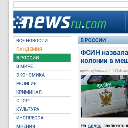
В РОССИИ
ВСЕ НОВОСТИ
ПАНДЕМИЯ
ФСИН назвала
В РОССИИ
колонии в меш
ФСИН назвала розыг
В МИРЕ
голове
время публикации: 18 february
ЭКОНОМИКА
Moscow-Live / Зото
РЕЛИГИЯ
КРИМИНАЛ
СПОРТ
КУЛЬТУРА
ИНОПРЕССА
На
видео
заключенны
МНЕНИЯ