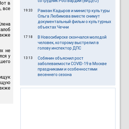
сотрудник Росгвардии (ВИДЕО)
Вот в
, все
19:33
Рамзан Кадыров и министр культуры
Ольга Любимова вместе снимут
документальный фильм о культурных
Елена
объектах Чечни
жалоб
также
17:18
В Новосибирске скончался молодой
человек, которому выстрелил в
голову инспектор ДПС
их не
лся у
13:13
Собянин объяснил рост
шего
заболеваемости COVID-19 в Москве
праздниками и особенностями
весеннего сезона
лищук
бщую
акже