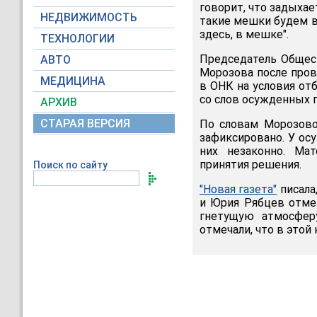
говорит, что задыхае
НЕДВИЖИМОСТЬ
такие мешки будем ва
здесь, в мешке".
ТЕХНОЛОГИИ
Председатель Общес
АВТО
Морозова после пров
МЕДИЦИНА
в ОНК на условия от
со слов осужденных г
АРХИВ
СТАРАЯ ВЕРСИЯ
По словам Морозово
зафиксировано. У ос
них незаконно. Ма
принятия решения.
Поиск по сайту
"Новая газета"
писала
и Юрия Рябцев отме
гнетущую атмосфер
отмечали, что в этой 