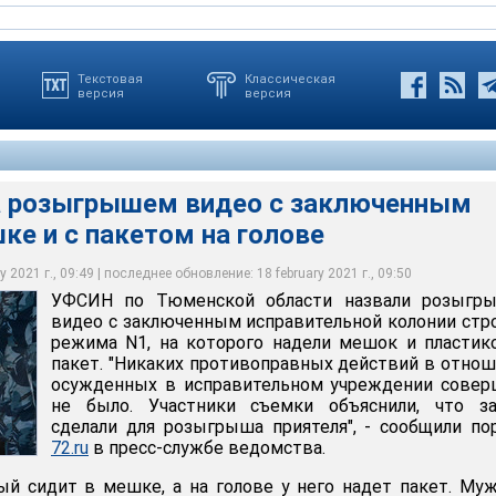
Текстовая
Классическая
версия
версия
 розыгрышем видео с заключенным
ке и с пакетом на голове
рышем видео с заключенным колонии в мешке и с пакетом на
 2021 г., 09:49 | последнее обновление: 18 february 2021 г., 09:50
УФСИН по Тюменской области назвали розыгр
ва Анаствсия
видео с заключенным исправительной колонии стр
режима N1, на которого надели мешок и пласти
пакет. "Никаких противоправных действий в отно
осужденных в исправительном учреждении совер
не было. Участники съемки объяснили, что за
сделали для розыгрыша приятеля", - сообщили по
72.ru
в пресс-службе ведомства.
й сидит в мешке, а на голове у него надет пакет. Му