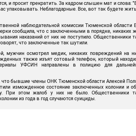
тся, и просит прекратить. За кадром слышен мат и слова: "
с упаковывать. Неблагодарные. Все, вот так будете жить
твенной наблюдательной комиссии Тюменской области 
ерки сообщила, что с заключенными в порядке, никаких 
бывания наказаний от них не поступило. Общественники 
оворят, что заключенные так шутили.
й, мужчин осмотрел медик, никаких повреждений на н
ужденных также изъят сотовый телефон, который находи
териалы УФСИН направлены в полицию для дальней
, что бывшие члены ОНК Тюменской области Алексей По
тили изможденное состояние заключенных колонии и о
у. При этом жалоб у них не было. Общественники т
колонии из года в год случаются суициды.