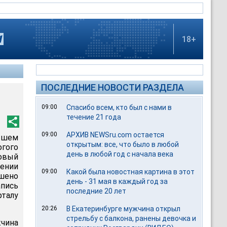
18+
ПОСЛЕДНИЕ НОВОСТИ РАЗДЕЛА
09:00
Спасибо всем, кто был с нами в
течение 21 года
09:00
АРХИВ NEWSru.com остается
ышем
открытым: все, что было в любой
огого
день в любой год с начала века
ковый
шении
09:00
Какой была новостная картина в этот
шено
день - 31 мая в каждый год за
пись
последние 20 лет
рталу
20:26
В Екатеринбурге мужчина открыл
стрельбу с балкона, ранены девочка и
жчина