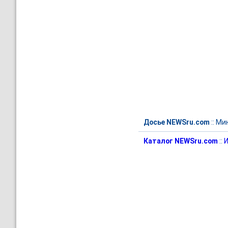
Досье NEWSru.com
::
Мин
Каталог NEWSru.com
::
И