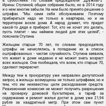
в субботнике. По словам председателя "Дружбы-2"
Ирины Ступиной, общее собрание было, но в 2014 году
и о нем многие забыли. На нем было принято решение о
штрафах. "Мы сами себя обслуживаем. Поэтому
прибираться надо не только в квартирах, но и на
территории возле дома. А народ думает, что придет
какой-то дядя и приберет. Тот, кто не хочет это делать,
пусть платит - мы наймем людей для этих целей", -
пояснила Ступина.
Жильцам старше 70 лет, по словам председателя,
штрафы не начислялись, а попадание их в список
оштрафованных - чистая случайность. Ступина заявила,
что живет в доме недавно и не может знать возраст
всех жильцов. Она пообещала, что всем, кто старше 70,
сделают перерасчет.
Между тем в прокуратуру уже направлен депутатский
запрос, а жильцы возмущены не только штрафами, но и
тем, что им неизвестны цели расходования средств.
Ревизионная комиссия не может получить разрешения
на проверку домовой бухгалтерии, а тариф за
содержание и ремонт жилья достиг в доме уже 21,94
рубля за квадратный метр. При этом сам пункт