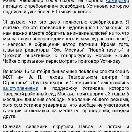
Ранее Александр Паль создал на портале
Change.org
петицию с требованием освободить Устинова, которую
подписали уже более 80 тысяч человек.
"Я думаю, что это дело полностью сфабриковано. Я
считаю, что это произвол и чудовищное беззаконие. И
нам важно вместе обратить внимание властей на то, что
мы на такую несправедливость и самосуд не согласны",
- написал в обращении автор петиции. Кроме того,
главные редакторы "Эха Москвы", "Новой газеты" и
"Дождя" обратились к генпрокурору России Юрию
Чайке с призывом пересмотреть приговор Устинову.
Вечером 16 сентября финальные поклоны спектаклей в
МХТ им. А. П. Чехова, Театральном центре "На
Страстном", Другом театре и "Сатириконе" закончились
выступлениями
в поддержку Устинова, которого
Тверской районный суд Москвы приговорил к 3 годам 6
месяцам лишения свободы в колонии общего режима,
хотя сам Устинов утверждал, что вообще не участвовал
в акции и оказался на месте ее проведения, ожидая
друга.
Сначала силовики скрутили Павла, а потом и