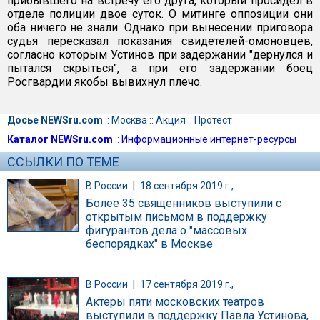
прибывшего на встречу его друга, который просидел в
отделе полиции двое суток. О митинге оппозиции они
оба ничего не знали. Однако при вынесении приговора
судья пересказал показания свидетелей-омоновцев,
согласно которым Устинов при задержании "дернулся и
пытался скрыться", а при его задержании боец
Росгвардии якобы вывихнул плечо.
Досье NEWSru.com
::
Москва
::
Акция
::
Протест
Каталог NEWSru.com
::
Информационные интернет-ресурсы
ССЫЛКИ ПО ТЕМЕ
В России
|
18 сентября 2019 г.,
Более 35 священников выступили с
открытым письмом в поддержку
фигурантов дела о "массовых
беспорядках" в Москве
В России
|
17 сентября 2019 г.,
Актеры пяти московских театров
выступили в поддержку Павла Устинова,