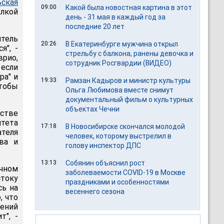
ьская
09:00
Какой была новостная картина в этот
лкой
день - 31 мая в каждый год за
последние 20 лет
тель
20:26
В Екатеринбурге мужчина открыл
я", -
стрельбу с балкона, ранены девочка и
врио,
сотрудник Росгвардии (ВИДЕО)
 если
ра" и
19:33
Рамзан Кадыров и министр культуры
чтобы
Ольга Любимова вместе снимут
документальный фильм о культурных
объектах Чечни
стве
тета
17:18
В Новосибирске скончался молодой
ателя
человек, которому выстрелил в
ва и
голову инспектор ДПС
13:13
Собянин объяснил рост
чном
заболеваемости COVID-19 в Москве
стоку
праздниками и особенностями
сь на
весеннего сезона
, что
шений
т", -