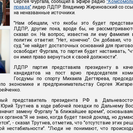
Сергея Фургала, сообщил в эфире радио
"Комсомол
правда"
лидер ЛДПР Владимир Жириновский со ссы
на неназванные источники.
"Нам обещали, что якобы это будет представи
ЛДПР, другие пока, вроде бы, не рассматриваютс
сказал он. На вопрос, известна ли ему фамилия 
политик ответил: "Нет, конечно". Он добавил, что
суд "не найдет достаточных оснований для пригово
освободит Фургала, то партия будет настаивать, "
он имел право вернуться к своей должности".
ЛДПР партия представила президенту в каче
кандидатов на пост врио председателя коми
Госдумы по спорту Михаила Дегтярева, председ
 по экономике и предпринимательству Сергея Жигаре
рейченко.
чный представитель президента РФ в Дальневосто
 Юрий Трутнев в ходе рабочей поездки по Дальнему Во
азначит замену Фургалу "в ближайшее время", основывая
 органов."Я не знаю, когда будет такой доклад, но думаю
тся", - сказал Трутнев, отметив, что "отсутствие этих ре
й нестабильности". "Люди не понимают, что происходи