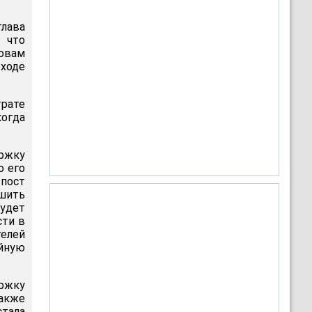
глава
 что
ловам
 ходе
трате
когда
ержку
о его
 пост
дшить
удет
сти в
телей
йную
ржку
также
стала