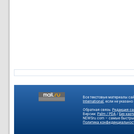
Все текстовые материалы са
International
, если не указано
Обратная связь:
Редакция са
Версии:
Palm / PDA
/
Без карт
NEWSru.com – самые быстры
Политика конфиденциальнос