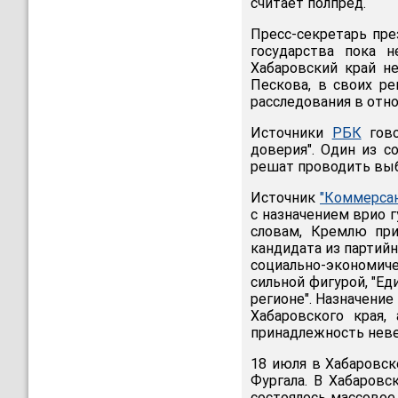
считает полпред.
Пресс-секретарь пре
государства пока н
Хабаровский край н
Пескова, в своих р
расследования в отно
Источники
РБК
гово
доверия". Один из с
решат проводить выб
Источник
"Коммерсан
с назначением врио 
словам, Кремлю при
кандидата из партий
социально-экономи
сильной фигурой, "Ед
регионе". Назначени
Хабаровского края,
принадлежность неве
18 июля в Хабаровск
Фургала. В Хабаровс
состоялось массовое