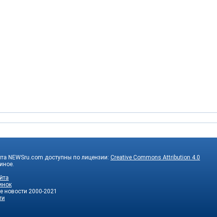
йта NEWSru.com доступны по лицензии:
Creative Commons Attribution 4.0
 иное.
йта
инок
е новости
2000-2021
ти