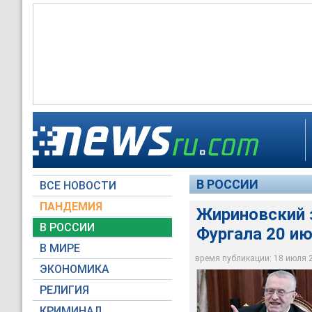
Владимир Жиринов
Сергей Фургал
В РОССИИ
ВСЕ НОВОСТИ
Пресс-служба През
АГН Москва / Серге
ПАНДЕМИЯ
Жириновский з
В РОССИИ
Фургала 20 ию
В МИРЕ
время публикации: 18 июля 20
ЭКОНОМИКА
РЕЛИГИЯ
КРИМИНАЛ