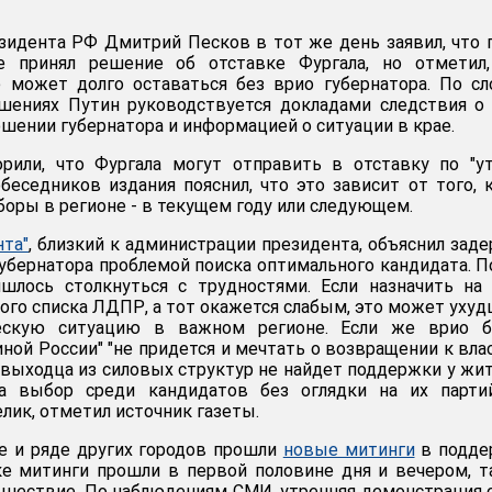
зидента РФ Дмитрий Песков в тот же день заявил, что 
е принял решение об отставке Фургала, но отметил,
е может долго оставаться без врио губернатора. По с
ешениях Путин руководствуется докладами следствия о
шении губернатора и информацией о ситуации в крае.
рили, что Фургала могут отправить в отставку по "у
обеседников издания пояснил, что это зависит от того, 
оры в регионе - в текущем году или следующем.
та"
, близкий к администрации президента, объяснил зад
губернатора проблемой поиска оптимального кандидата. П
шлось столкнуться с трудностями. Если назначить на
ного списка ЛДПР, а тот окажется слабым, это может уху
ческую ситуацию в важном регионе. Если же врио б
иной России" "не придется и мечтать о возвращении к вла
е выходца из силовых структур не найдет поддержки у жи
 а выбор среди кандидатов без оглядки на их парти
лик, отметил источник газеты.
е и ряде других городов прошли
новые митинги
в подде
ке митинги прошли в первой половине дня и вечером, 
 шествие. По наблюдениям СМИ, утренняя демонстрация 