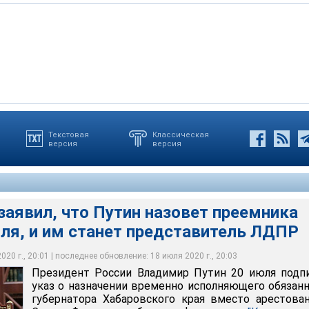
Текстовая
Классическая
версия
версия
ский
идента России
й Ведяшкин
аявил, что Путин назовет преемника
ля, и им станет представитель ЛДПР
20 г., 20:01 | последнее обновление: 18 июля 2020 г., 20:03
Президент России Владимир Путин 20 июля подп
указ о назначении временно исполняющего обязан
губернатора Хабаровского края вместо арестова