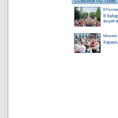
ССЫЛКИ ПО ТЕМЕ
В Росси
В Хаба
акция 
Мнения
Кирилл