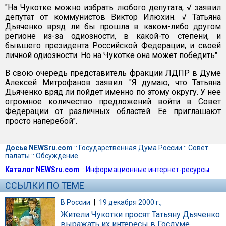
"На Чукотке можно избрать любого депутата, √ заявил
депутат от коммунистов Виктор Илюхин. √ Татьяна
Дьяченко вряд ли бы прошла в каком-либо другом
регионе из-за одиозности, в какой-то степени, и
бывшего президента Российской Федерации, и своей
личной одиозности. Но на Чукотке она может победить".
В свою очередь представитель фракции ЛДПР в Думе
Алексей Митрофанов заявил: "Я думаю, что Татьяна
Дьяченко вряд ли пойдет именно по этому округу. У нее
огромное количество предложений войти в Совет
Федерации от различных областей. Ее приглашают
просто наперебой".
Досье NEWSru.com
::
Государственная Дума России
::
Совет
палаты
::
Обсуждение
Каталог NEWSru.com
::
Информационные интернет-ресурсы
ССЫЛКИ ПО ТЕМЕ
В России
|
19 декабря 2000 г.,
Жители Чукотки просят Татьяну Дьяченко
выражать их интересы в Госдуме