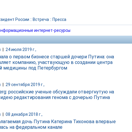
зидент России
::
Встреча
::
Пресса
нформационные интернет-ресурсы
и
|
24 июля 2019 г.,
нала о первом бизнесе старшей дочери Путина: она
вляет компанию, участвующую в создании центра
й медицины под Петербургом
и
|
29 сентября 2019 г.,
erg: российские ученые обсуждали отвергнутую на
 идею редактирования генома с дочерью Путина
и
|
08 декабря 2018 г.,
лагаемая дочь Путина Катерина Тихонова впервые
лась на федеральном канале