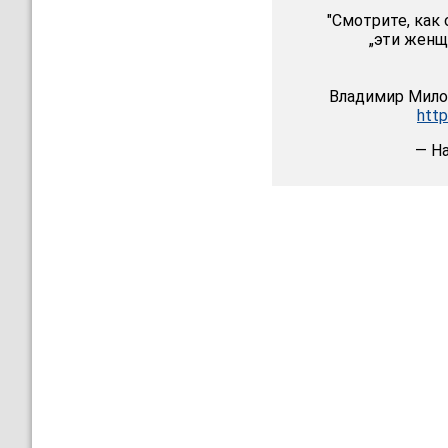
"Смотрите, как о
„эти женщ
Владимир Милов
htt
— На