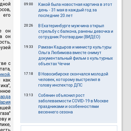
дной
09:00
Какой была новостная картина в этот
осов,
день - 31 мая в каждый год за
о его
последние 20 лет
20:26
В Екатеринбурге мужчина открыл
е он
стрельбу с балкона, ранены девочка и
а он
сотрудник Росгвардии (ВИДЕО)
ость,
узей
19:33
Рамзан Кадыров и министр культуры
Ольга Любимова вместе снимут
документальный фильм о культурных
тве с
объектах Чечни
тата,
икой,
17:18
В Новосибирске скончался молодой
я как
человек, которому выстрелил в
ка",
голову инспектор ДПС
енное
13:13
Собянин объяснил рост
иарда
заболеваемости COVID-19 в Москве
ария
праздниками и особенностями
Вашей
весеннего сезона
газа"
ову и
лике,
 есть