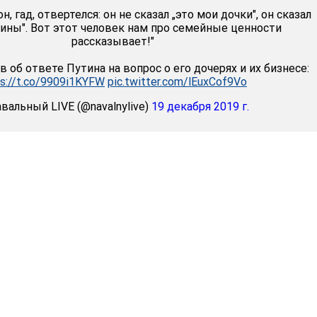
н, гад, отвертелся: он не сказал „это мои дочки", он сказал
ины". Вот этот человек нам про семейные ценности
рассказывает!"
 об ответе Путина на вопрос о его дочерях и их бизнесе:
ps://t.co/9909i1KYFW
pic.twitter.com/lEuxCof9Vo
вальный LIVE (@navalnylive)
19 декабря 2019 г.