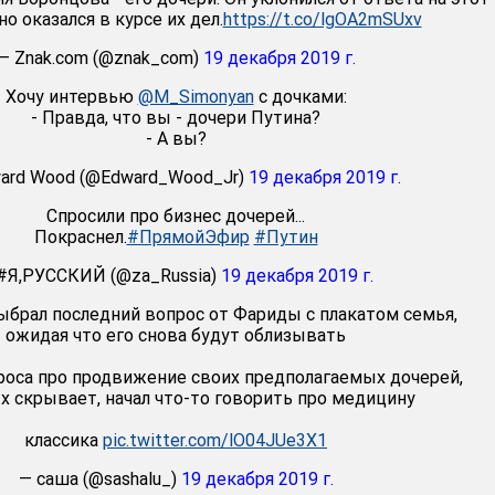
но оказался в курсе их дел.
https://t.co/lgOA2mSUxv
— Znak.com (@znak_com)
19 декабря 2019 г.
Хочу интервью
@M_Simonyan
c дочками:
- Правда, что вы - дочери Путина?
- А вы?
ard Wood (@Edward_Wood_Jr)
19 декабря 2019 г.
Спросили про бизнес дочерей...
Покраснел.
#ПрямойЭфир
#Путин
#Я,РУССКИЙ (@za_Russia)
19 декабря 2019 г.
ыбрал последний вопрос от Фариды с плакатом семья,
ожидая что его снова будут облизывать
роса про продвижение своих предполагаемых дочерей,
х скрывает, начал что-то говорить про медицину
классика
pic.twitter.com/lO04JUe3X1
— саша (@sashalu_)
19 декабря 2019 г.