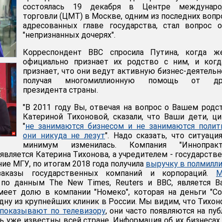
состоялась 19 декабря в Центре междунаро
торговли (ЦМТ) в Москве, одним из последних вопр
адресованных главе государства, стал вопрос 
"непризнанных дочерях".
Корреспондент BBC спросила Путина, когда ж
официально признает их родство с ним, и когд
признает, что они ведут активную бизнес-деятельн
получая многомиллионную помощь от др
президента страны.
"В 2011 году Вы, отвечая на вопрос о Вашем родс
Катериной Тихоновой, сказали, что Ваши дети, ци
"
не занимаются бизнесом и не занимаются полит
они никуда не лезут
". Надо сказать, что ситуаци
минимум изменилась. Компания "Иннопракти
является Катерина Тихонова, а учредителем - государств
е МГУ, по итогам 2018 года получила
выручку в полмилл
заказы государственных компаний и корпораций.
М
, по данным The New Times, Reuters и BBC, является 
еет долю в компании "Номеко", которая на деньги "Со
дну из крупнейших клиник в России. Мы видим, что Тихон
показывают по телевизору
, они часто появляются на пуб
ь уже известны всей стране. Информация об их бизнесах