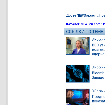
Досье NEWSru.com
::
Пре
Каталог NEWSru.com
::
И
ССЫЛКИ ПО ТЕМЕ
В Росси
BBC уз
возгла
ядерно
В Росси
Bloomb
Западе
В Росси
Предпо
показа