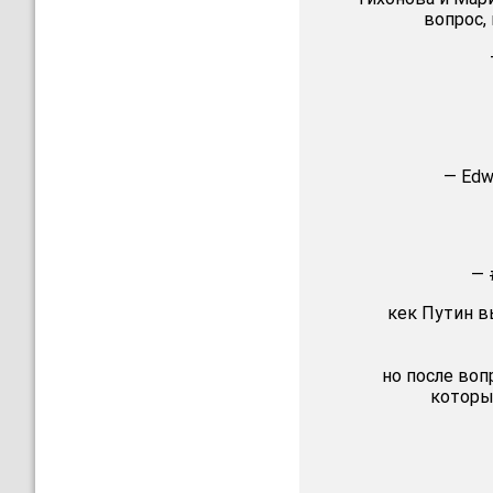
вопрос, 
— Edw
— 
кек Путин в
но после воп
которы