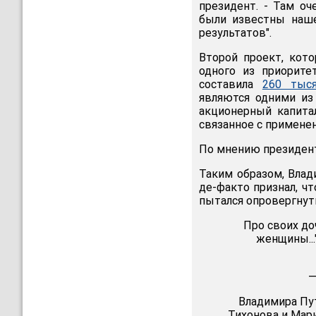
президент. - Там оч
были известны наше
результатов".
Второй проект, кот
одного из приорите
составила
260 тыся
являются одними из
акционерный капитал
связанное с примене
По мнению президент
Таким образом, Влад
де-факто признал, чт
пытался опровергнут
Про своих доч
женщины..."
—
Владимира Пут
Тихонова и Мари