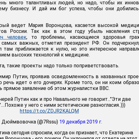
ень много талантливых людей, но надо, чтобы их инно
му бизнесу. И дай им бог успеха, чтобы они добилис
орый ведет Мария Воронцова, касается высокой медиц
тов России. Так как в этом году убыль населения ст
ч человек
, то проблемы, касающиеся здоровья граж
 самых важных, отметил президент РФ. Он подчеркнул
 там приближается к нулю, но это интересное направл
нием высоких технологий к медицине.
а, такие проекты надо только поприветствовать.
имир Путин, проявив осведомленность в названных прое
о речь идет о его дочерях. Кроме того, он ни коим образ
ь прямое заявление об этом журналистки BBC.
ерей Путин как и про Навального не говорит..."Эти две
....Похоже у него с ними эстетические разногласия..)))
https://t.co/ZDJR2KALQM
 Дюймвовочка (@7Rssu)
19 декабря 2019 г.
ина сегодня спросили, когда он признает, что Екатерина
я Воронцова - его дочери. Он уклонился от ответа на этот