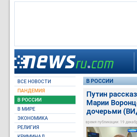
Мария Воронцова
Катерина Тихонова
В РОССИИ
ВСЕ НОВОСТИ
Россия 24 / YouTube
Россия 24 / YouTube
ПАНДЕМИЯ
Путин рассказ
В РОССИИ
Марии Воронцо
В МИРЕ
дочерьми (ВИ
ЭКОНОМИКА
время публикации: 19 декабря
РЕЛИГИЯ
КРИМИНАЛ