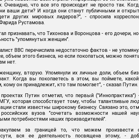
х. Очевидно, что все это происходит не просто так. Ког
они ваши дети? И когда они станут публичными и откр
дети других мировых лидеров?", - спросила корреспо
Фарида Рустамова.
ал признавать, что Тихонова и Воронцова ­- его дочери, но
ьность "упомянутых женщин".
алист BBC перечислила недостаточно фактов - не упомяну
е, объем этого бизнеса, но если покопаться, можно понять
ам нет.
женщину, вторую. Упомянули их личные доли, объем биз
факт. Когда вы покопаетесь в этом, вы поймете, како
м, кому он принадлежит, кто там помогает", - сказал Путин.
 проектах Путин отметил, что первый ("Иннопрактика") 
МГУ, которая способствует тому, чтобы талантливые лю
вации стали известны широкому бизнесу. Связано это, от
 российских вузов "сочетать возможности нашей нау
ными потребностями наших производителей".
акупаем за границей то, что можем произвести с
 сути, вся ее деятельность посвящена этому, - доб