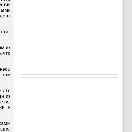
да вы
ытыми
ндент
 стал
ла их
, что
неса.
й там
- это
ди из
метил
ки и
ами.
авил