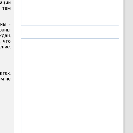
вации
ь там
ины -
раны
дан,
, что
ение,
ктах,
ом не