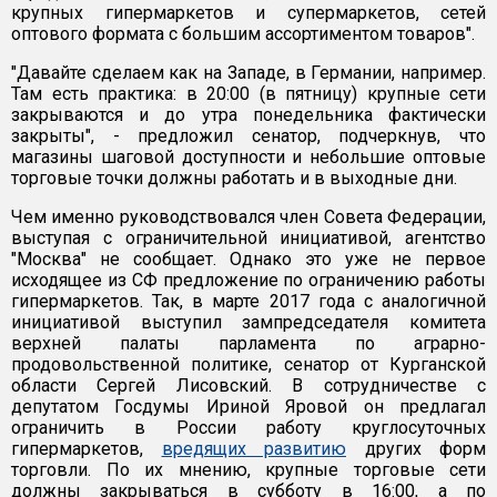
крупных гипермаркетов и супермаркетов, сетей
оптового формата с большим ассортиментом товаров".
"Давайте сделаем как на Западе, в Германии, например.
Там есть практика: в 20:00 (в пятницу) крупные сети
закрываются и до утра понедельника фактически
закрыты", - предложил сенатор, подчеркнув, что
магазины шаговой доступности и небольшие оптовые
торговые точки должны работать и в выходные дни.
Чем именно руководствовался член Совета Федерации,
выступая с ограничительной инициативой, агентство
"Москва" не сообщает. Однако это уже не первое
исходящее из СФ предложение по ограничению работы
гипермаркетов. Так, в марте 2017 года с аналогичной
инициативой выступил зампредседателя комитета
верхней палаты парламента по аграрно-
продовольственной политике, сенатор от Курганской
области Сергей Лисовский. В сотрудничестве с
депутатом Госдумы Ириной Яровой он предлагал
ограничить в России работу круглосуточных
гипермаркетов,
вредящих развитию
других форм
торговли. По их мнению, крупные торговые сети
должны закрываться в субботу в 16:00, а по