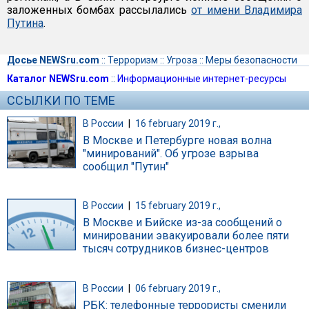
заложенных бомбах рассылались
от имени Владимира
Путина
.
Досье NEWSru.com
::
Терроризм
::
Угроза
::
Меры безопасности
Каталог NEWSru.com
::
Информационные интернет-ресурсы
ССЫЛКИ ПО ТЕМЕ
В России
|
16 february 2019 г.,
В Москве и Петербурге новая волна
"минирований". Об угрозе взрыва
сообщил "Путин"
В России
|
15 february 2019 г.,
В Москве и Бийске из-за сообщений о
минировании эвакуировали более пяти
тысяч сотрудников бизнес-центров
В России
|
06 february 2019 г.,
РБК: телефонные террористы сменили