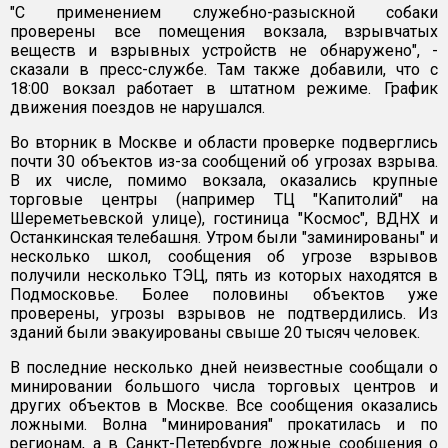
"С применением служебно-разыскной собаки
проверены все помещения вокзала, взрывчатых
веществ и взрывных устройств не обнаружено", -
сказали в пресс-службе. Там также добавили, что с
18:00 вокзал работает в штатном режиме. График
движения поездов не нарушался.
Во вторник в Москве и области проверке подверглись
почти 30 объектов из-за сообщений об угрозах взрыва.
В их числе, помимо вокзала, оказались крупные
торговые центры (например ТЦ "Капитолий" на
Шереметьевской улице), гостиница "Космос", ВДНХ и
Останкинская телебашня. Утром были "заминированы" и
несколько школ, сообщения об угрозе взрывов
получили несколько ТЭЦ, пять из которых находятся в
Подмосковье. Более половины объектов уже
проверены, угрозы взрывов не подтвердились. Из
зданий были эвакуированы свыше 20 тысяч человек.
В последние несколько дней неизвестные сообщали о
минировании большого числа торговых центров и
других объектов в Москве. Все сообщения оказались
ложными. Волна "минирования" прокатилась и по
регионам, а в Санкт-Петербурге ложные сообщения о