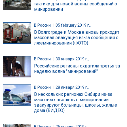
тактику для новой волны сообщений о
минировании
В России
|
05 february 2019 г.,
В Волгограде и Москве вновь проходит
массовая эвакуация из-за сообщений о
лжеминировании (ФОТО)
В России
|
30 января 2019 г.,
Российские регионы охватила третья за
неделю волна "минирований"
В России
|
28 января 2019 г.,
В нескольких регионах Сибири из-за
массовых звонков о минировании
эвакуируют больницы, школы, жилые
дома (ВИДЕО)
В России
|
25 января 2019 г.,