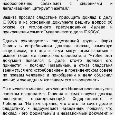
необоснованно связывает с хищениями и
легализацией", цитирует "Газета.ru".
Защита просила следствие приобщить доклад к делу
ЮКОСа и на основании документа решить вопрос об
отказе от уголовного преследования Ивлева и
прекращении самого "материнского дела ЮКОСа".
Однако руководитель следственной группы Фарит
Ганиев в истребовании доклада отказал, намекнув
защитникам, что они и сами могут этим заняться -
имеют такое же право, как следователи. "Чтобы этот
документ появился в деле, кто-то должен его
принести", - пояснил Навальный, а отказ следствия
заниматься его истребованием в президентском совете
по правам человека и приобщении к делу объяснил
ленью и очевидным желанием его игнорировать.
Он высказал мнение, что защита Ивлева воспользуется
советом следователя Ганиева и сама получит доклад
экспертов, оправдывающий Ходорковского и
Лебедева. "Но нам странно, что этого не хочет делать
следствие", - недоумевает Навальный, поясняя, что
доклад - это формальный и независимый документ, к