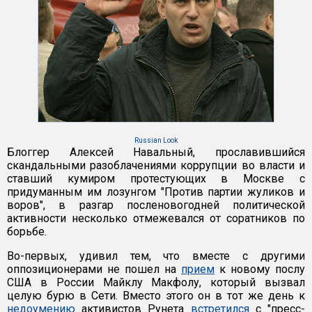
Russian Look
Блоггер Алексей Навальный, прославившийся
скандальными разоблачениями коррупции во власти и
ставший кумиром протестующих в Москве с
придуманным им лозунгом "Против партии жуликов и
воров", в разгар посленовогодней политической
активности несколько отмежевался от соратников по
борьбе.
Во-первых, удивил тем, что вместе с другими
оппозиционерами не пошел на
прием
к новому послу
США в России Майклу Макфолу, который вызвал
целую бурю в Сети. Вместо этого он в тот же день к
недоумению
активистов Рунета
встретился
с "пресс-