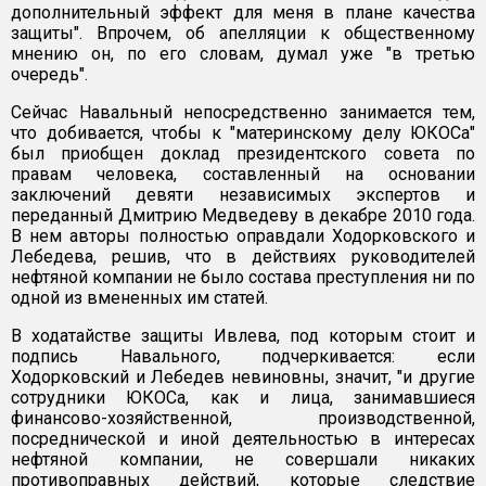
дополнительный эффект для меня в плане качества
защиты". Впрочем, об апелляции к общественному
мнению он, по его словам, думал уже "в третью
очередь".
Сейчас Навальный непосредственно занимается тем,
что добивается, чтобы к "материнскому делу ЮКОСа"
был приобщен доклад президентского совета по
правам человека, составленный на основании
заключений девяти независимых экспертов и
переданный Дмитрию Медведеву в декабре 2010 года.
В нем авторы полностью оправдали Ходорковского и
Лебедева, решив, что в действиях руководителей
нефтяной компании не было состава преступления ни по
одной из вмененных им статей.
В ходатайстве защиты Ивлева, под которым стоит и
подпись Навального, подчеркивается: если
Ходорковский и Лебедев невиновны, значит, "и другие
сотрудники ЮКОСа, как и лица, занимавшиеся
финансово-хозяйственной, производственной,
посреднической и иной деятельностью в интересах
нефтяной компании, не совершали никаких
противоправных действий, которые следствие