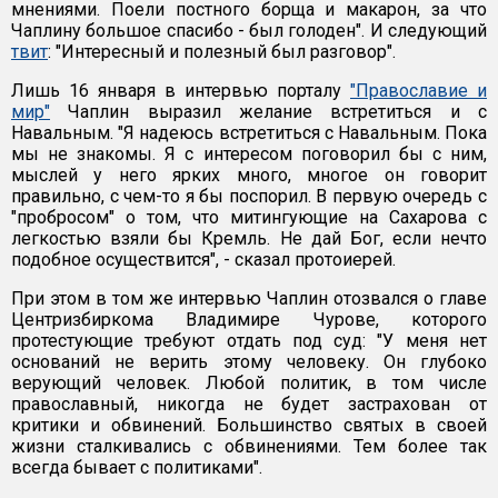
мнениями. Поели постного борща и макарон, за что
Чаплину большое спасибо - был голоден". И следующий
твит
: "Интересный и полезный был разговор".
Лишь 16 января в интервью порталу
"Православие и
мир"
Чаплин выразил желание встретиться и с
Навальным. "Я надеюсь встретиться с Навальным. Пока
мы не знакомы. Я с интересом поговорил бы с ним,
мыслей у него ярких много, многое он говорит
правильно, с чем-то я бы поспорил. В первую очередь с
"пробросом" о том, что митингующие на Сахарова с
легкостью взяли бы Кремль. Не дай Бог, если нечто
подобное осуществится", - сказал протоиерей.
При этом в том же интервью Чаплин отозвался о главе
Центризбиркома Владимире Чурове, которого
протестующие требуют отдать под суд: "У меня нет
оснований не верить этому человеку. Он глубоко
верующий человек. Любой политик, в том числе
православный, никогда не будет застрахован от
критики и обвинений. Большинство святых в своей
жизни сталкивались с обвинениями. Тем более так
всегда бывает с политиками".