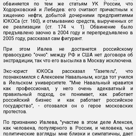
обвиняется по тем же статьям УК России, что
Ходорковский и Лебедев: его считают причастным к
хищению нефти, добытой дочерними предприятиями
ЮКОСа (ст. 160), и отмыванию средств, вырученных от
ее реализации (ст. 174 ч. 1). Обвинение было
предъявлено заочно в 2004 году и перепредъявлено в
2005 году, рассказал сам фигурант.
При этом Ивлев не достанется российскому
правосудию "очно": между РФ и США нет договора об
экстрадиции, так что его высылка в Москву исключена.
Экс-юрист ЮКОСа рассказал "Газете.ru", что
познакомился с Алексеем Навальным, когда тот учился
в Йельском университете. "Мне Навальный нравится
как профессионал, у него очень адекватный и
правильный подход, он понимает, как работает
российский бизнес и как работает российское
государство", - отозвался он о герое московских
протестов.
По признанию Ивлева, "участие в этом деле Алексея,
как человека, популярного в России, и человека, чьи
политические взгляды мне близки и симпатичны, дает