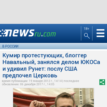
18+
☰
В РОССИИ
Кумир протестующих, блоггер
Навальный, занялся делом ЮКОСа
и удивил Рунет: послу США
предпочел Церковь
время публикации: 19 января 2012 г., 14:14 | последнее
обновление: 06 декабря 2017 г., 14:05