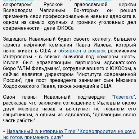
секретарем" Русской православной церкви
Всеволодом Чаплиным. Во-вторых, он решил
применить свои профессиональные навыки адвоката в
одном из самых крупных и громких уголовных дел
современности - деле ЮКОСа.
Защищать Навальный будет своего коллегу, бывшего
юриста нефтяной компании Павла Ивлева, который
ныне живет в США и
объявлен в розыск
российским
Интерполом - в списке значится под номером шесть.
Ивлев был управляющим партнером адвокатского
бюро "АЛМ Фельдманс", сотрудничавшего с ЮКОСом, а
сейчас является директором "Института современной
России", где пост президента занимает сын Михаила
Ходорковского Павел, также живущий в США.
Свои планы Навальный подтвердил
"Газете.ru"
,
рассказав, что заключил соглашение с Ивлевым около
двух месяцев назад и выступает не главным его
защитником, а одним из адвокатов, "делающим свою
часть работы".
-
Навальный в интервью Time: "Кровопролития не хочу,
но готов применить силу"