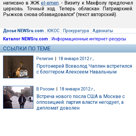
написано в ЖЖ
el-emen
. - Визиту к Макфолу предпочел
церковь. Точный ход. Теперь обласкан Патриархией.
Рыжков снова обзавидовался" (текст авторский).
Досье NEWSru.com
::
ЮКОС
::
Прокуратура
::
Адвокаты
Каталог NEWSru.com
::
Информационные интернет-ресурсы
ССЫЛКИ ПО ТЕМЕ
Религия
|
18 января 2012 г.,
Протоиерей Всеволод Чаплин встретился
с блоггером Алексеем Навальным
В России
|
18 января 2012 г.,
Встреча нового посла США в Москве с
оппозицией: партия власти негодует, а
дипломат доволен