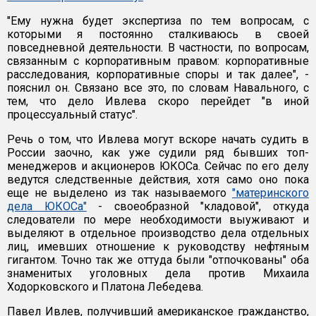
"Ему нужна будет экспертиза по тем вопросам, с
которыми я постоянно сталкиваюсь в своей
повседневной деятельности. В частности, по вопросам,
связанным с корпоративным правом: корпоративные
расследования, корпоративные споры и так далее", -
пояснил он. Связано все это, по словам Навального, с
тем, что дело Ивлева скоро перейдет "в иной
процессуальный статус".
Речь о том, что Ивлева могут вскоре начать судить в
России заочно, как уже судили ряд бывших топ-
менеджеров и акционеров ЮКОСа. Сейчас по его делу
ведутся следственные действия, хотя само оно пока
еще не выделено из так называемого
"материнского
дела ЮКОСа"
- своеобразной "кладовой", откуда
следователи по мере необходимости выуживают и
выделяют в отдельное производство дела отдельных
лиц, имевших отношение к руководству нефтяным
гигантом. Точно так же оттуда были "отпочкованы" оба
знаменитых уголовных дела против Михаила
Ходорковского и Платона Лебедева.
Павел Ивлев, получивший американское гражданство,