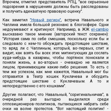
Впрочем, отметил представитель РПЦ, "все серьезные
подозрения в нарушениях должны быть расследованы
и получить адекватную правовую оценку".
Как заметил
"Новый регион"
, встреча Навального и
Чаплина имела большой резонанс в блогосфере. Одни
недоумевают и критикуют. Например, в ЖЖ
el-cambio
высказано такое мнение (авторский текст сохранен):
"История сама по себе смешная, поскольку если бы и
следовало с кем-то обсуждать предстоящее шествие,
то вряд ли с Чаплиным, который, во-первых, спит и
видит, как взять бы всех этих митингующих да сослать
куда-нибудь в казармы, чтобы портянок понюхали и
поняли жизнь, а во-вторых - очевидно не является
лицом, принимающим какие-либо решения. То есть с
тем же успехом, как мне кажется, Навальный мог бы
отправится в Театр кошек Куклачева и обсудить
предстоящее шествие с Куклачевым. А то и
непосредственно с его кошками".
Другие полагают, что Навальный, "соригинальничав", в
очередной раз выгодно выделился среди
оппозиционеров-политиков, пытающихся набрать себе
очки на волне протестов. "Вот настоящий политик! -