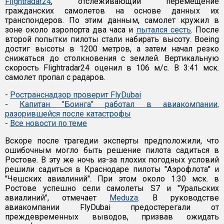
Flightradar24
, отслеживающий перемещение
гражданских самолетов на основе данных их
транспондеров. По этим данным, самолет кружил в
зоне около аэропорта два часа и
пытался сесть
. После
второй попытки пилоты стали набирать высоту. Boeing
достиг высоты в 1200 метров, а затем начал резко
снижаться до столкновения с землей. Вертикальную
скорость Flightradar24 оценил в 106 м/с. В 3:41 мск.
самолет пропал с радаров.
-
Ространснадзор проверит FlyDubai
-
Капитан "Боинга" работал в авиакомпании,
разорившейся после катастрофы
-
Все новости по теме
Вскоре после трагедии эксперты предположили, что
ошибочным могло быть решение пилота садиться в
Ростове. В эту же ночь из-за плохих погодных условий
решили садиться в Краснодаре пилоты "Аэрофлота" и
"Чешских авиалиний". При этом около 1:30 мск. в
Ростове успешно сели самолеты S7 и "Уральских
авиалиний", отмечает
Meduza
. В руководстве
авиакомпании FlyDubai предостерегали от
преждевременных выводов, призвав ожидать