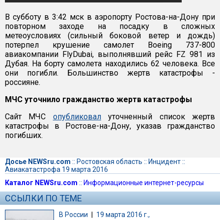
В субботу в 3:42 мск в аэропорту Ростова-на-Дону при
повторном заходе на посадку в сложных
метеоусловиях (сильный боковой ветер и дождь)
потерпел крушение самолет Boeing 737-800
авиакомпании FlyDubai, выполнявший рейс FZ 981 из
Дубая. На борту самолета находились 62 человека. Все
они погибли. Большинство жертв катастрофы -
россияне.
МЧС уточнило гражданство жертв катастрофы
Сайт МЧС
опубликовал
уточненный список жертв
катастрофы в Ростове-на-Дону, указав гражданство
погибших.
Досье NEWSru.com
::
Ростовская область
::
Инцидент
::
Авиакатастрофа 19 марта 2016
Каталог NEWSru.com
::
Информационные интернет-ресурсы
ССЫЛКИ ПО ТЕМЕ
В России
|
19 марта 2016 г.,