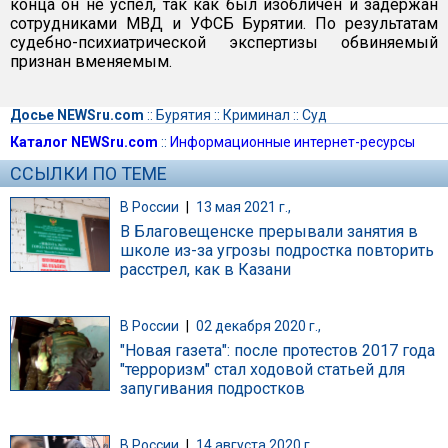
конца он не успел, так как был изобличен и задержан
сотрудниками МВД и УФСБ Бурятии. По результатам
судебно-психиатрической экспертизы обвиняемый
признан вменяемым.
Досье NEWSru.com
::
Бурятия
::
Криминал
::
Суд
Каталог NEWSru.com
::
Информационные интернет-ресурсы
ССЫЛКИ ПО ТЕМЕ
В России
|
13 мая 2021 г.,
В Благовещенске прерывали занятия в
школе из-за угрозы подростка повторить
расстрел, как в Казани
В России
|
02 декабря 2020 г.,
"Новая газета": после протестов 2017 года
"терроризм" стал ходовой статьей для
запугивания подростков
В России
|
14 августа 2020 г.,