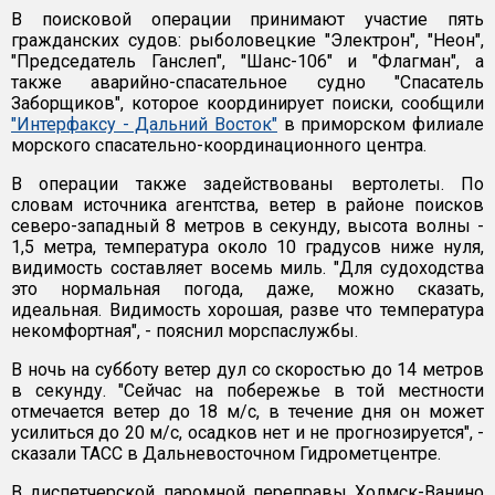
В поисковой операции принимают участие пять
гражданских судов: рыболовецкие "Электрон", "Неон",
"Председатель Ганслеп", "Шанс-106" и "Флагман", а
также аварийно-спасательное судно "Спасатель
Заборщиков", которое координирует поиски, сообщили
"Интерфаксу - Дальний Восток"
в приморском филиале
морского спасательно-координационного центра.
В операции также задействованы вертолеты. По
словам источника агентства, ветер в районе поисков
северо-западный 8 метров в секунду, высота волны -
1,5 метра, температура около 10 градусов ниже нуля,
видимость составляет восемь миль. "Для судоходства
это нормальная погода, даже, можно сказать,
идеальная. Видимость хорошая, разве что температура
некомфортная", - пояснил морспаслужбы.
В ночь на субботу ветер дул со скоростью до 14 метров
в секунду. "Сейчас на побережье в той местности
отмечается ветер до 18 м/с, в течение дня он может
усилиться до 20 м/с, осадков нет и не прогнозируется", -
сказали ТАСС в Дальневосточном Гидрометцентре.
В диспетчерской паромной переправы Холмск-Ванино