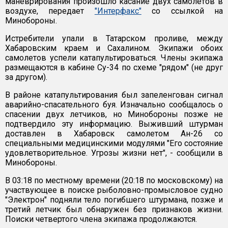
маневрирования произошло касание двух самолетов в
воздухе, передает
"Интерфакс"
со ссылкой на
Минобороны.
Истребители упали в Татарском проливе, между
Хабаровским краем и Сахалином. Экипажи обоих
самолетов успели катапультироваться. Члены экипажа
размещаются в кабине Су-34 по схеме "рядом" (не друг
за другом).
В районе катапультирования был запеленгован сигнал
аварийно-спасательного буя. Изначально сообщалось о
спасении двух летчиков, но Минобороны позже не
подтвердило эту информацию. Выживший штурман
доставлен в Хабаровск самолетом Ан-26 со
специальными медицинскими модулями "Его состояние
удовлетворительное. Угрозы жизни нет", - сообщили в
Минобороны.
В 03:18 по местному времени (20:18 по московскому) на
участвующее в поиске рыболовно-промысловое судно
"Электрон" подняли тело погибшего штурмана, позже и
третий летчик был обнаружен без признаков жизни.
Поиски четвертого члена экипажа продолжаются.