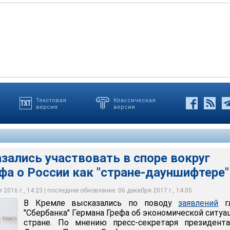
Текстовая
Классическая
версия
версия
сь по поводу заявлений главы "Сбербанка" Германа Грефа об
ации в стране
зались участвовать в споре вокруг
фа о России как "стране-дауншифтере"
2016 г., 14:23 | последнее обновление: 06 декабря 2017 г., 14:05
В Кремле высказались по поводу
заявлений
г
"Сбербанка" Германа Грефа об экономической ситуа
стране. По мнению пресс-секретаря президент