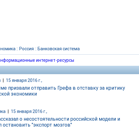
ономика
::
Россия
::
Банковская система
нформационные интернет-ресурсы
и
|
15 января 2016 г.,
уме призвали отправить Грефа в отставку за критику
ской экономики
ика
|
15 января 2016 г.,
ассказал о несостоятельности российской модели и
л остановить "экспорт мозгов"