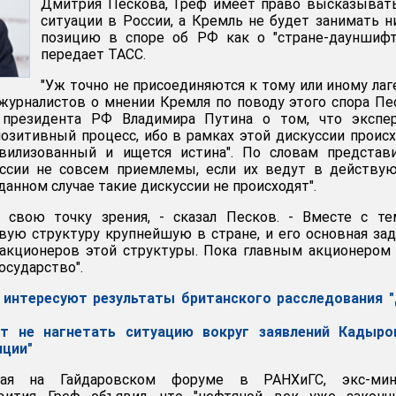
Дмитрия Пескова, Греф имеет право высказыват
ситуации в России, а Кремль не будет занимать 
позицию в споре об РФ как о "стране-дауншифт
передает ТАСС.
"Уж точно не присоединяются к тому или иному лаг
 журналистов о мнении Кремля по поводу этого спора Пе
 президента РФ Владимира Путина о том, что экспер
 позитивный процесс, ибо в рамках этой дискуссии проис
илизованный и ищется истина". По словам представи
уссии не совсем приемлемы, если их ведут в действу
 данном случае такие дискуссии не происходят".
 свою точку зрения, - сказал Песков. - Вместе с те
вую структуру крупнейшую в стране, и его основная зад
акционеров этой структуры. Пока главным акционером
осударство".
 интересуют результаты британского расследования 
ет не нагнетать ситуацию вокруг заявлений Кадыро
иции"
пая на Гайдаровском форуме в РАНХиГС, экс-мин