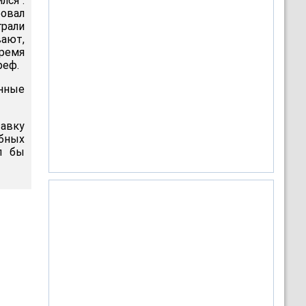
ся".
ровал
грали
вают,
ремя
реф.
анные
авку
обных
л бы