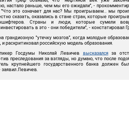
вития Греф объявил, что "нефтяной век уже закончил
ию, настало раньше, чем мы его ожидали", - прокомменти
 "Что это означает для нас? Мы проигрываем… мы прои
стно сказать, оказались в стане стран, которые проигры
уншифтеров. Страны и люди, которые сумели вов
инвестировать в это - они победители", - констатировал Г
на грандиозную "утечку мозгов", когда молодые образов
, и раскритиковал российскую модель образования.
спикер Госдумы Николай Левичев
высказался
за отст
отив преследования за взгляды, но думаю, что после под
тель крупнейшего государственного банка должен бы
- заявил Левичев.