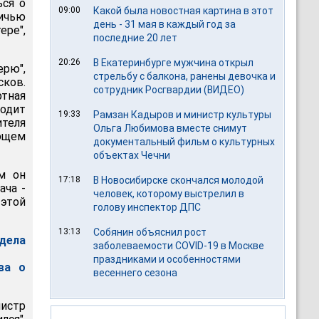
ься о
09:00
Какой была новостная картина в этот
ничью
день - 31 мая в каждый год за
ере",
последние 20 лет
20:26
В Екатеринбурге мужчина открыл
ерю",
стрельбу с балкона, ранены девочка и
сков.
сотрудник Росгвардии (ВИДЕО)
тная
ходит
19:33
Рамзан Кадыров и министр культуры
теля
Ольга Любимова вместе снимут
ющем
документальный фильм о культурных
объектах Чечни
м он
17:18
В Новосибирске скончался молодой
ача -
человек, которому выстрелил в
 этой
голову инспектор ДПС
13:13
Собянин объяснил рост
"дела
заболеваемости COVID-19 в Москве
праздниками и особенностями
ва о
весеннего сезона
истр