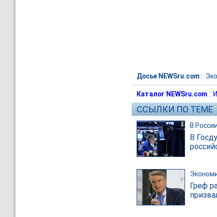
Досье NEWSru.com
::
Эк
Каталог NEWSru.com
::
И
ССЫЛКИ ПО ТЕМЕ
В Росси
В Госд
россий
Эконом
Греф р
призва