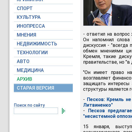
СПОРТ
КУЛЬТУРА
ИНОПРЕССА
- ответил на вопрос
МНЕНИЯ
Он напомнил слова
НЕДВИЖИМОСТЬ
дискуссия - "всегда
обмен мнениями цив
ТЕХНОЛОГИИ
Кремля, такие диск
АВТО
правительстве, но "в
МЕДИЦИНА
"Он имеет право на
возглавляет финансо
АРХИВ
защищать интересы 
СТАРАЯ ВЕРСИЯ
структуры является г
-
Песков: Кремль не
Литвиненко"
Поиск по сайту
-
Песков предлага
"несистемной оппоз
15 января, высту