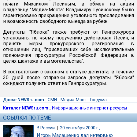
печати Михаилом Лесиным, в обмен на акции
владельцу "Медиа-Моста" Владимиру Гусинскому было
гарантировано прекращение уголовного преследования
и возможность свободного выезда за рубеж.
Депутаты "Яблока" также требуют от Генпрокурора
установить, по чьему поручению действовал Лесин, и
принять меры прокурорского реагирования в
отношении лиц, "присвоивших себе исключительные
полномочия прокуратуры Российской Федерации в
целях шантажа и вымогательства".
В соответствии с законом о статусе депутата, в течение
30 дней после отправки запроса депутаты "Яблока"
ожидают получить ответ из Генпрокуратуры.
Досье NEWSru.com
::
СМИ
::
Медиа-Мост
::
Госдума
Каталог NEWSru.com
::
Информационные интернет-ресурсы
ССЫЛКИ ПО ТЕМЕ
В России
|
20 сентября 2000 г.,
Игорь Малашенко дал интервью