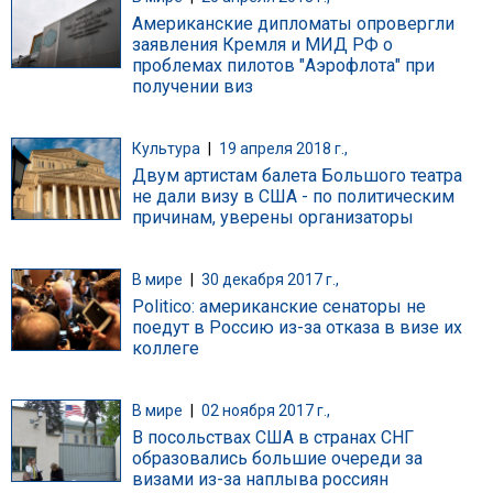
Американские дипломаты опровергли
заявления Кремля и МИД РФ о
проблемах пилотов "Аэрофлота" при
получении виз
Культура
|
19 апреля 2018 г.,
Двум артистам балета Большого театра
не дали визу в США - по политическим
причинам, уверены организаторы
В мире
|
30 декабря 2017 г.,
Politico: американские сенаторы не
поедут в Россию из-за отказа в визе их
коллеге
В мире
|
02 ноября 2017 г.,
В посольствах США в странах СНГ
образовались большие очереди за
визами из-за наплыва россиян