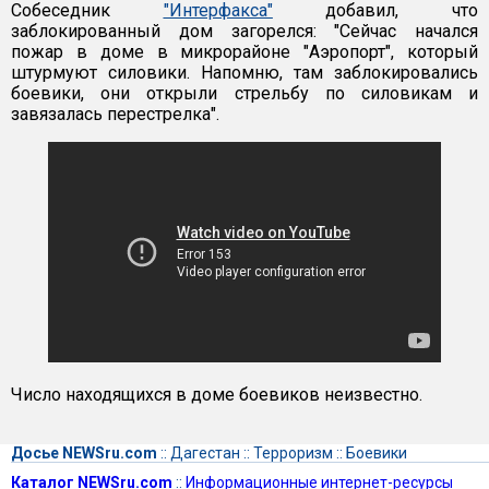
Собеседник
"Интерфакса"
добавил, что
заблокированный дом загорелся: "Сейчас начался
пожар в доме в микрорайоне "Аэропорт", который
штурмуют силовики. Напомню, там заблокировались
боевики, они открыли стрельбу по силовикам и
завязалась перестрелка".
Число находящихся в доме боевиков неизвестно.
Досье NEWSru.com
::
Дагестан
::
Терроризм
::
Боевики
Каталог NEWSru.com
::
Информационные интернет-ресурсы