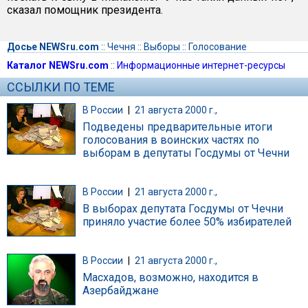
сказал помощник президента.
Досье NEWSru.com
::
Чечня
::
Выборы
::
Голосование
Каталог NEWSru.com
::
Информационные интернет-ресурсы
ССЫЛКИ ПО ТЕМЕ
В России
|
21 августа 2000 г.,
Подведены предварительные итоги
голосования в воинских частях по
выборам в депутаты Госдумы от Чечни
В России
|
21 августа 2000 г.,
В выборах депутата Госдумы от Чечни
приняло участие более 50% избирателей
В России
|
21 августа 2000 г.,
Масхадов, возможно, находится в
Азербайджане