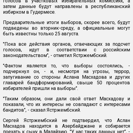
голосов в участковых избирательных комиссиях, а
затем данные будут направлены в республиканский
избирком в Гудермесе.
Предварительные итоги выборов, скорее всего, будут
подведены во вторник-среду, а официальные могут
быть известны только 25 августа.
"Пока все действия органов, отвечающих за подсчет
голосов, идут в соответствии с российским
законодательством", - отметил Ястржембский.
"Фактом является то, что выборы состоялись, -
подчеркнул он, - и, несмотря на угрозы, террор,
запугивание со стороны Аслана Масхадова и других
главарей бандформирований, свыше 50 процентов
избирателей пришли на выборы".
"Таким образом, они дали свой ответ Масхадову и
показали, что их интересы не совпадают с интересами
бандитов", - сказал Ястржембский.
Сергей Ястржембский не подтвердил, что Аслан
Масхадов находится в Азербайджане и собирается
поехать к сыну в Малайзию. "У нас таких данных нет", -