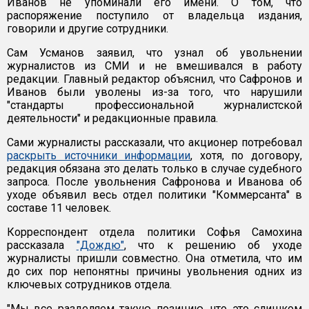
Иванов не упоминали его имени. О том, что
распоряжение поступило от владельца издания,
говорили и другие сотрудники.
Сам Усманов заявил, что узнал об увольнении
журналистов из СМИ и не вмешивался в работу
редакции. Главный редактор объяснил, что Сафронов и
Иванов были уволены из-за того, что нарушили
"стандарты профессиональной журналистской
деятельности" и редакционные правила.
Сами журналисты рассказали, что акционер потребовал
раскрыть источники информации
, хотя, по договору,
редакция обязана это делать только в случае судебного
запроса. После увольнения Сафронова и Иванова об
уходе объявил весь отдел политики "Коммерсанта" в
составе 11 человек.
Корреспондент отдела политики Софья Самохина
рассказала
"Дождю"
, что к решению об уходе
журналисты пришли совместно. Она отметила, что им
до сих пор непонятны причины увольнения одних из
ключевых сотрудников отдела.
"Мы все разделяем такую позицию, что это слишком