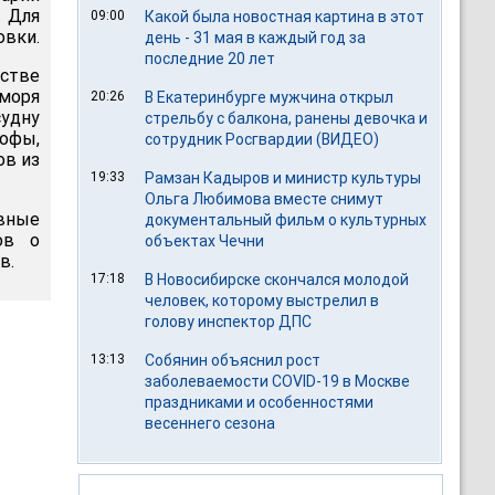
. Для
09:00
Какой была новостная картина в этот
овки.
день - 31 мая в каждый год за
последние 20 лет
стве
моря
20:26
В Екатеринбурге мужчина открыл
удну
стрельбу с балкона, ранены девочка и
офы,
сотрудник Росгвардии (ВИДЕО)
ов из
19:33
Рамзан Кадыров и министр культуры
Ольга Любимова вместе снимут
вные
документальный фильм о культурных
ов о
объектах Чечни
в.
17:18
В Новосибирске скончался молодой
человек, которому выстрелил в
голову инспектор ДПС
13:13
Собянин объяснил рост
заболеваемости COVID-19 в Москве
праздниками и особенностями
весеннего сезона