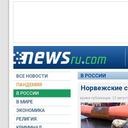
В РОССИИ
ВСЕ НОВОСТИ
Архив НТВ
Архив НТВ
Архив НТВ
ПАНДЕМИЯ
Норвежские с
В РОССИИ
время публикации: 22 августа
В МИРЕ
ЭКОНОМИКА
РЕЛИГИЯ
КРИМИНАЛ