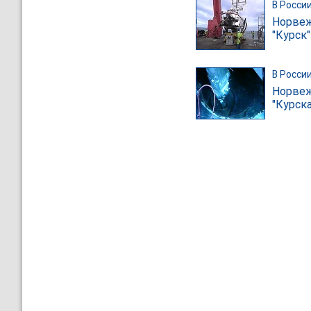
В Росси
Норвеж
"Курск"
В Росси
Норвеж
"Курск