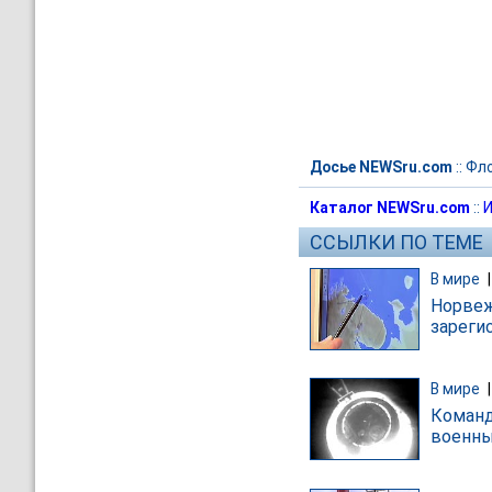
Досье NEWSru.com
::
Фло
Каталог NEWSru.com
::
И
ССЫЛКИ ПО ТЕМЕ
В мире
Норвеж
зареги
В мире
Команд
военны