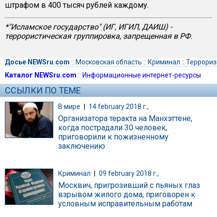
штрафом в 400 тысяч рублей каждому.
*"Исламское государство" (ИГ, ИГИЛ, ДАИШ) -
террористическая группировка, запрещенная в РФ.
Досье NEWSru.com
::
Московская область
::
Криминал
::
Террори
Каталог NEWSru.com
::
Информационные интернет-ресурсы
ССЫЛКИ ПО ТЕМЕ
В мире
|
14 february 2018 г.,
Организатора теракта на Манхэттене,
когда пострадали 30 человек,
приговорили к пожизненному
заключению
Криминал
|
09 february 2018 г.,
Москвич, пригрозивший с пьяных глаз
взрывом жилого дома, приговорен к
условным исправительным работам