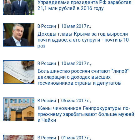
Управделами президента РФ заработал
21,1 млн рублей в 2016 году
В России
|
10 мая 2017 г.,
Доходы главы Крыма за год выросли
почти вдвое, а его супруги - почти в 10
раз
В России
|
10 мая 2017 г.,
Большинство россиян считают "липой"
декларации о доходах высших
госчиновников страны и депутатов
В России
|
05 мая 2017 г.,
Жены чиновников Генпрокуратуры по-
прежнему зарабатывают больше мужей
и Чайки
В России
|
01 мая 2017 г.,