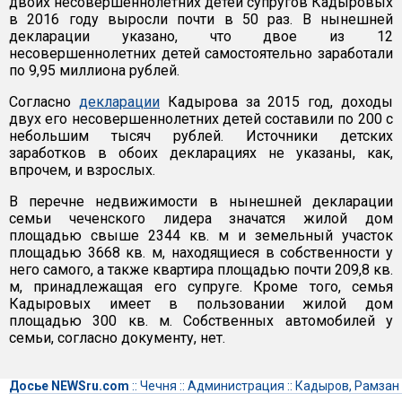
двоих несовершеннолетних детей супругов Кадыровых
в 2016 году выросли почти в 50 раз. В нынешней
декларации указано, что двое из 12
несовершеннолетних детей самостоятельно заработали
по 9,95 миллиона рублей.
Согласно
декларации
Кадырова за 2015 год, доходы
двух его несовершеннолетних детей составили по 200 с
небольшим тысяч рублей. Источники детских
заработков в обоих декларациях не указаны, как,
впрочем, и взрослых.
В перечне недвижимости в нынешней декларации
семьи чеченского лидера значатся жилой дом
площадью свыше 2344 кв. м и земельный участок
площадью 3668 кв. м, находящиеся в собственности у
него самого, а также квартира площадью почти 209,8 кв.
м, принадлежащая его супруге. Кроме того, семья
Кадыровых имеет в пользовании жилой дом
площадью 300 кв. м. Собственных автомобилей у
семьи, согласно документу, нет.
Досье NEWSru.com
::
Чечня
::
Администрация
::
Кадыров, Рамзан