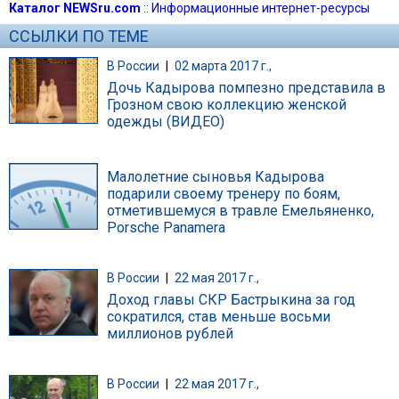
Каталог NEWSru.com
::
Информационные интернет-ресурсы
ССЫЛКИ ПО ТЕМЕ
В России
|
02 марта 2017 г.,
Дочь Кадырова помпезно представила в
Грозном свою коллекцию женской
одежды (ВИДЕО)
Малолетние сыновья Кадырова
подарили своему тренеру по боям,
отметившемуся в травле Емельяненко,
Porsche Panamera
В России
|
22 мая 2017 г.,
Доход главы СКР Бастрыкина за год
сократился, став меньше восьми
миллионов рублей
В России
|
22 мая 2017 г.,