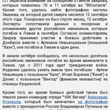
CIT обратила внимание на сообщения о гибели Зверева,
которые появились 10 и 11 октября во "ВКонтакте".
Кроме того, удалось найти фотографию могилы
Зверева, на которой датой смерти числится 12 сентября
этого года. Похоронен он был спустя месяц, 13 октября.
Эксперты сопоставили данные о похоронах и
упоминаниях других российских наемников, которые
погибли в Ливии в сентябре. Согласно комментариям,
Зверев принимал участие в боевых действиях в
Донбассе вместе с Артемом Невьянцевым (позывной
"Халк"), они погибли в Ливии в один день.
В начале октября сообщалось, что несколько десятков
российских наемников погибли во время авианалета в
Ливии, где с 2011 года идет гражданская война.
Изданию удалось узнать имена трех погибших - Артем
Невьянцев с позывным "Халк", Игнат Боричев ("Беня") и
Денис с позывным "Вектор" (фамилия неизвестна) из
станицы Кущевской.
Кроме того, во время боевых действий также был
тяжело ранен командир отряда "ЧВК Вагнер"
Александр
Кузнецов
, который был запечатлен
на фотографии
вместе с президентом России Владимиром Путиным на