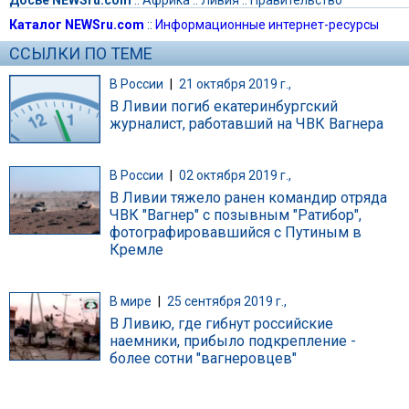
Каталог NEWSru.com
::
Информационные интернет-ресурсы
ССЫЛКИ ПО ТЕМЕ
В России
|
21 октября 2019 г.,
В Ливии погиб екатеринбургский
журналист, работавший на ЧВК Вагнера
В России
|
02 октября 2019 г.,
В Ливии тяжело ранен командир отряда
ЧВК "Вагнер" с позывным "Ратибор",
фотографировавшийся с Путиным в
Кремле
В мире
|
25 сентября 2019 г.,
В Ливию, где гибнут российские
наемники, прибыло подкрепление -
более сотни "вагнеровцев"