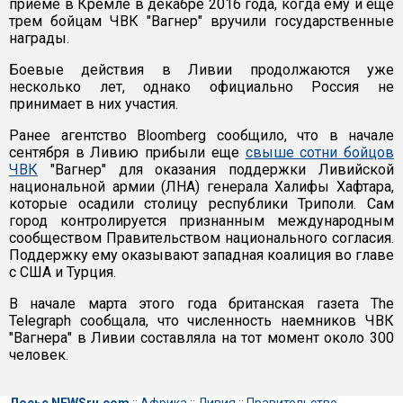
приеме в Кремле в декабре 2016 года, когда ему и еще
трем бойцам ЧВК "Вагнер" вручили государственные
награды.
Боевые действия в Ливии продолжаются уже
несколько лет, однако официально Россия не
принимает в них участия.
Ранее ​агентство Bloomberg сообщило, что в начале
сентября в Ливию прибыли еще
свыше сотни бойцов
ЧВК
"Вагнер" для оказания поддержки Ливийской
национальной армии (ЛНА) генерала Халифы Хафтара,
которые осадили столицу республики Триполи. Сам
город контролируется признанным международным
сообществом Правительством национального согласия.
Поддержку ему оказывают западная коалиция во главе
с США и Турция.
В начале марта этого года британская газета The
Telegraph сообщала, что численность наемников ЧВК
"Вагнера" в Ливии составляла на тот момент около 300
человек.
Досье NEWSru.com
::
Африка
::
Ливия
::
Правительство