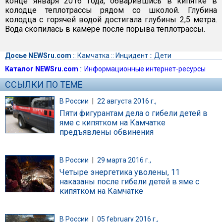
конце января 2016 года, обварившись в кипятке в
колодце теплотрассы рядом со школой. Глубина
колодца с горячей водой достигала глубины 2,5 метра.
Вода скопилась в камере после порыва теплотрассы.
Досье NEWSru.com
::
Камчатка
::
Инцидент
::
Дети
Каталог NEWSru.com
::
Информационные интернет-ресурсы
ССЫЛКИ ПО ТЕМЕ
В России
|
22 августа 2016 г.,
Пяти фигурантам дела о гибели детей в
яме с кипятком на Камчатке
предъявлены обвинения
В России
|
29 марта 2016 г.,
Четыре энергетика уволены, 11
наказаны после гибели детей в яме с
кипятком на Камчатке
В России
|
05 february 2016 г.,