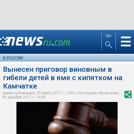
18+
☰
В РОССИИ
Вынесен приговор виновным в
гибели детей в яме с кипятком на
Камчатке
время публикации: 23 марта 2017 г., 14:51 | последнее обновление:
06 декабря 2017 г., 14:05