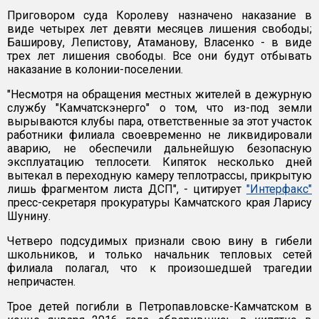
Приговором суда Королеву назначено наказание в
виде четырех лет девяти месяцев лишения свободы;
Баширову, Лепистову, Атаманову, Власенко - в виде
трех лет лишения свободы. Все они будут отбывать
наказание в колонии-поселении.
"Несмотря на обращения местных жителей в дежурную
службу "Камчатскэнерго" о том, что из-под земли
вырываются клубы пара, ответственные за этот участок
работники филиала своевременно не ликвидировали
аварию, не обеспечили дальнейшую безопасную
эксплуатацию теплосети. Кипяток несколько дней
вытекал в переходную камеру теплотрассы, прикрытую
лишь фрагментом листа ДСП", - цитирует
"Интерфакс"
пресс-секретаря прокуратуры Камчатского края Ларису
Шунину.
Четверо подсудимых признали свою вину в гибели
школьников, и только начальник тепловых сетей
филиала полагал, что к произошедшей трагедии
непричастен.
Трое детей погибли в Петропавловске-Камчатском в