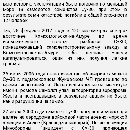
всю историю эксплуатации было потеряно по меньшей
мере 18 самолетов семейства Су-30, при этом в
результате семи катастроф погибли в общей сложности
12 человек.
Так, 28 февраля 2012 года в 130 километрах северо-
восточнее Комсомольска-на-Амуре во время
испытательного полета разбился Су-30,
принадлежавший самолетостроительному заводу в
Комсомольске-на-Амуре. Оба летчика успели
катапультироваться, один из них получил легкие
травмы.
26 июля 2006 года стало известно об аварии самолета
Су-30 в подмосковном Жуковском. ЧП произошло во
время испытаний в Летно-испытательном институте
имени Громова. Самолет упал на территории аэродрома.
Жертв и пострадавших в результате аварии не было,
как и разрушений на земле.
22 июля 2003 года самолет Су-30 потерпел аварию при
взлете на аэродроме войсковой части военно-морской
авиации в Анапе (Краснодарский край). По информации
Минобороны, "инцидент с Су-30 произошел