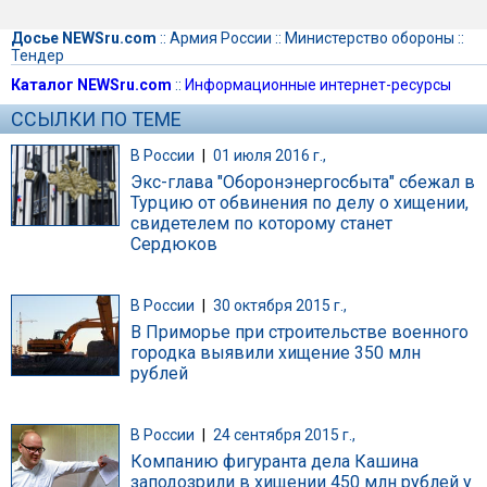
Досье NEWSru.com
::
Армия России
::
Министерство обороны
::
Тендер
Каталог NEWSru.com
::
Информационные интернет-ресурсы
ССЫЛКИ ПО ТЕМЕ
В России
|
01 июля 2016 г.,
Экс-глава "Оборонэнергосбыта" сбежал в
Турцию от обвинения по делу о хищении,
свидетелем по которому станет
Сердюков
В России
|
30 октября 2015 г.,
В Приморье при строительстве военного
городка выявили хищение 350 млн
рублей
В России
|
24 сентября 2015 г.,
Компанию фигуранта дела Кашина
заподозрили в хищении 450 млн рублей у