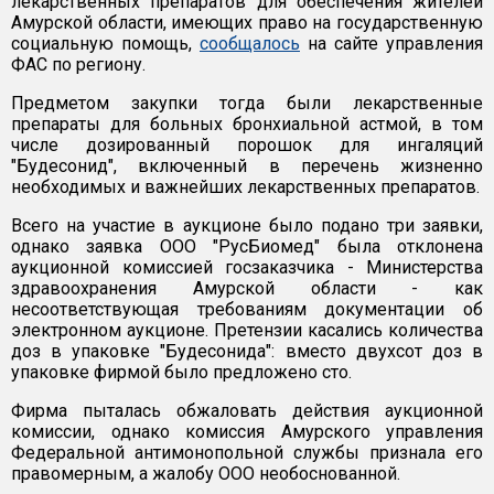
лекарственных препаратов для обеспечения жителей
Амурской области, имеющих право на государственную
социальную помощь,
сообщалось
на сайте управления
ФАС по региону.
Предметом закупки тогда были лекарственные
препараты для больных бронхиальной астмой, в том
числе дозированный порошок для ингаляций
"Будесонид", включенный в перечень жизненно
необходимых и важнейших лекарственных препаратов.
Всего на участие в аукционе было подано три заявки,
однако заявка ООО "РусБиомед" была отклонена
аукционной комиссией госзаказчика - Министерства
здравоохранения Амурской области - как
несоответствующая требованиям документации об
электронном аукционе. Претензии касались количества
доз в упаковке "Будесонида": вместо двухсот доз в
упаковке фирмой было предложено сто.
Фирма пыталась обжаловать действия аукционной
комиссии, однако комиссия Амурского управления
Федеральной антимонопольной службы признала его
правомерным, а жалобу ООО необоснованной.