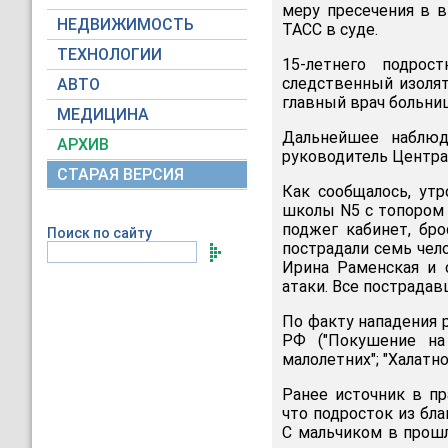
меру пресечения в в
НЕДВИЖИМОСТЬ
ТАСС в суде.
ТЕХНОЛОГИИ
15-летнего подро
следственный изолят
АВТО
главный врач больни
МЕДИЦИНА
Дальнейшее наблюд
АРХИВ
руководитель Центра
СТАРАЯ ВЕРСИЯ
Как сообщалось, утр
школы N5 с топором 
поджег кабинет, бр
Поиск по сайту
пострадали семь чело
Ирина Раменская и 
атаки. Все пострада
По факту нападения рас
РФ ("Покушение на
малолетних"; "Халатно
Ранее источник в пр
что подросток из бла
С мальчиком в прошл