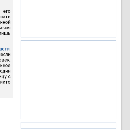
 его
исать
онной
вечая
 лишь
асти
.
несли
овек,
ьное
 один
ицу с
никто