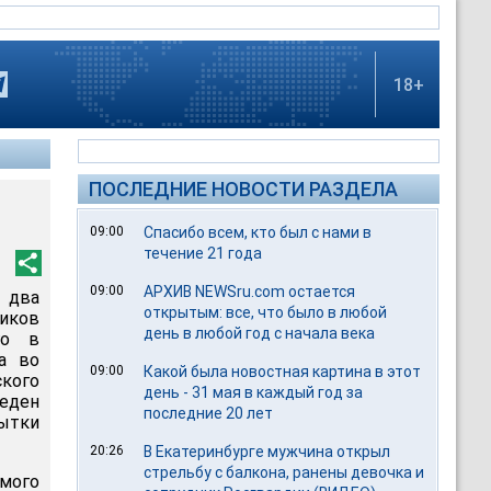
18+
ПОСЛЕДНИЕ НОВОСТИ РАЗДЕЛА
09:00
Спасибо всем, кто был с нами в
течение 21 года
09:00
АРХИВ NEWSru.com остается
а два
открытым: все, что было в любой
иков
день в любой год с начала века
го в
а во
09:00
Какой была новостная картина в этот
кого
день - 31 мая в каждый год за
веден
последние 20 лет
пытки
20:26
В Екатеринбурге мужчина открыл
стрельбу с балкона, ранены девочка и
емого