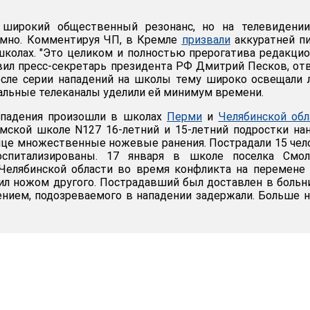
 широкий общественный резонанс, но на телевидении
омно. Комментируя ЧП, в Кремле
призвали
аккуратней п
колах. "Это целиком и полностью прерогатива редакци
явил пресс-секретарь президента РФ Дмитрий Песков, от
после серии нападений на школы тему широко освещали
альные телеканалы уделили ей минимум времени.
ападения произошли в школах
Перми
и
Челябинской обл
рмской школе N127 16-летний и 15-летний подростки на
ице множественные ножевые ранения. Пострадали 15 чел
спитализированы. 17 января в школе поселка Смол
 Челябинской области во время конфликта на перемене
ил ножом другого. Пострадавший был доставлен в больн
нием, подозреваемого в нападении задержали. Больше 