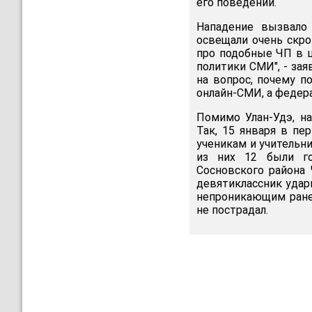
его поведении.
Нападение вызвало
освещали очень скр
про подобные ЧП в ш
политики СМИ", - за
на вопрос, почему 
онлайн-СМИ, а федер
Помимо Улан-Удэ, н
Так, 15 января в пе
ученикам и учительн
из них 12 были го
Сосновского района
девятиклассник удар
непроникающим ране
не пострадал.