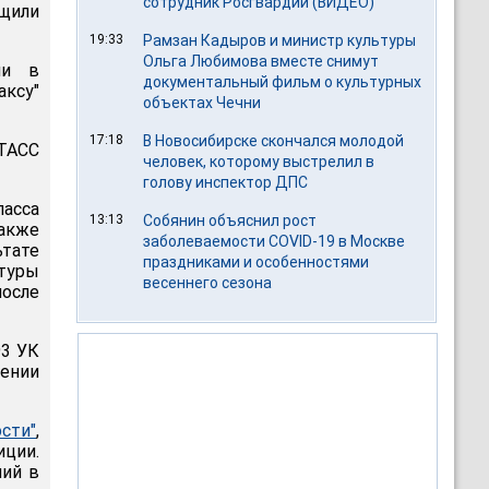
сотрудник Росгвардии (ВИДЕО)
бщили
19:33
Рамзан Кадыров и министр культуры
Ольга Любимова вместе снимут
ли в
документальный фильм о культурных
аксу"
объектах Чечни
17:18
В Новосибирске скончался молодой
ТАСС
человек, которому выстрелил в
голову инспектор ДПС
ласса
13:13
Собянин объяснил рост
также
заболеваемости COVID-19 в Москве
ьтате
праздниками и особенностями
атуры
весеннего сезона
после
93 УК
ении
сти"
,
иции.
ний в