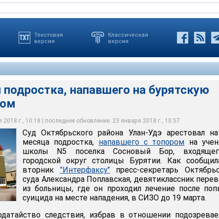
Текстовая
Классическая
версия
версия
 подростка, напавшего на бурятскую
ром
айона Улан-Удэ арестовал на два месяца подростка, напавшего c
в школы N5 поселка Сосновый Бор, входящего в городской округ
2018 г., 10:18 | последнее обновление: 23 января 2018 г., 10:57
Суд Октябрьского района Улан-Удэ арестовал н
ый суд г. Улан-Удэ Республики Бурятия
месяца подростка,
напавшего c топором
на учен
школы N5 поселка Сосновый Бор, входяще
городской округ столицы Бурятии. Как сообщил
вторник
"Интерфаксу"
пресс-секретарь Октябрьс
суда Александра Поплавская, девятиклассник пере
из больницы, где он проходил лечение после по
суицида на месте нападения, в СИЗО до 19 марта.
одатайство следствия, избрав в отношении подозрева