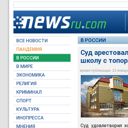
В РОССИИ
ВСЕ НОВОСТИ
ПАНДЕМИЯ
Суд арестовал
В РОССИИ
школу с топо
Суд Октябрьского р
топором на ученико
В МИРЕ
столицы Бурятии
время публикации: 23 января 
ЭКОНОМИКА
Октябрьский районн
РЕЛИГИЯ
КРИМИНАЛ
СПОРТ
КУЛЬТУРА
ИНОПРЕССА
Суд удовлетворил х
МНЕНИЯ