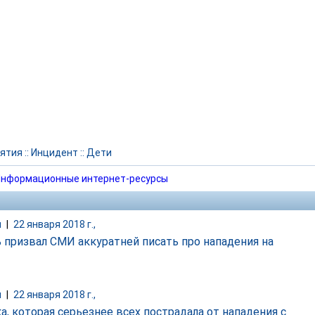
ятия
::
Инцидент
::
Дети
нформационные интернет-ресурсы
и
|
22 января 2018 г.,
 призвал СМИ аккуратней писать про нападения на
и
|
22 января 2018 г.,
а, которая серьезнее всех пострадала от нападения с