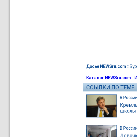
Досье NEWSru.com
::
Бур
Каталог NEWSru.com
::
И
ССЫЛКИ ПО ТЕМЕ
В Росси
Кремль
школы
В Росси
Девочк