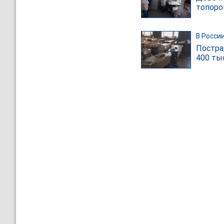
топоро
В Росси
Постра
400 ты