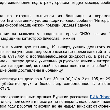
иде заключения под стражу сроком на два месяца, соо
стка во вторник выписали из больницы и переве
ор. Его состояние удовлетворительное, сообщил "Интерф
цы скорой медицинской помощи Эрдем Раднаев.
ение за мальчиком продолжат врачи СИЗО, заявил 
 медицины катастроф Вячеслав Тимкин.
ом в минувшую пятницу, 19 января, ученик девятого к
напал на учеников седьмого класса во время занятий, а 
осив бутылку с воспламеняющейся жидкостью. В резул
век - пятеро детей, учительница русского языка и литер
сам нападавший, который пытался покончить с собой 
вшие были доставлены в больницу.
следуется дело по ч. 3 ст. 30, пп. "а", "в" ч. 2 ст. 105, ст. 2
 убийство двух и более лиц, совершенное в отнош
сть").
авоохранительных органах Бурятии рассказал
РИА "Ново
гополучной семьи и никогда не попадал в поле зрения пол
ом году работал психолог, но не нашел никаких отклоне