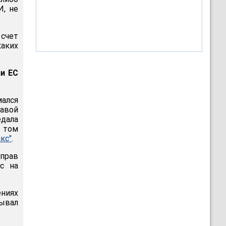
И, не
 счет
каких
ии ЕС
ался
авой
дала
в том
кс"
.
 прав
ос на
ениях
зывал