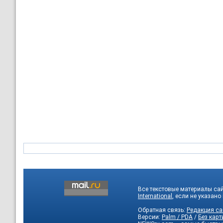
Все текстовые материалы са
International
, если не указано
Обратная связь:
Редакция са
Версии:
Palm / PDA
/
Без карт