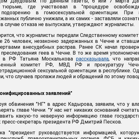
дом Даудовым. По данным газеты, 6 или 7 марта Да
 тюрьме, где участвовал в "процедуре освобожде
подозрению в гомосексуальной ориентации. При 
анных публично унижали, а их самих - заставляли сознат
 в случае отказа не выпускали, утверждают журналисты.
ворится, что журналисты передали Следственному комите
 26 человек, незаконно задержанных в Чечне и ставши
ертвами внесудебных расправ. Ранее СК начал провер
 преследования геев в Чечне. В то же время уполномоч
а в РФ Татьяна Москалькова
рассказывала
, что напра
венный комитет РФ, МВД РФ и прокуратуру Чеч
етрадиционной сексуальной ориентации в республике. О
и, что случаев пропажи людей и обращений по этому пово
сонифицированных заявлений"
уя обвинения "НГ" в адрес Кадырова, заявили, что у вл
ерять главе Чечни. "У нас нет никаких оснований считать
авить какую-то неверную информацию главе государств
к пресс-секретарь президента РФ Дмитрий Песков.
ка "президент руководствуется информацией, котору
спецслужб, правоохранительных органов, ФСБ, и каких