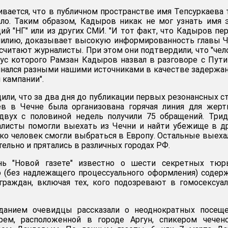
ивается, что в публичном пространстве имя Тепсуркаева
ло. Таким образом, Кадыров никак не мог узнать имя 
ций "НГ" или из других СМИ. "И тот факт, что Кадыров п
амилию, доказывает высокую информированность главы 
- считают журналисты. При этом они подтвердили, что "чел
ус которого Рамзан Кадыров назвал в разговоре с Пут
нался разными нашими источниками в качестве задержа
 кампании".
или, что за два дня до публикации первых резонансных с
ев в Чечне была организована горячая линия для жерт
двух с половиной недель получили 75 обращений. Три
листы помогли выехать из Чечни и найти убежище в д
ько человек смогли выбраться в Европу. Остальные выеха
ельно и прятались в различных городах РФ.
нь "Новой газете" известно о шести секретных тюрь
 (без надлежащего процессуального оформления) содер
граждан, включая тех, кого подозревают в гомосексуа
данием очевидцы рассказали о неоднократных посеще
ем, расположенной в городе Аргун, спикером чеченс