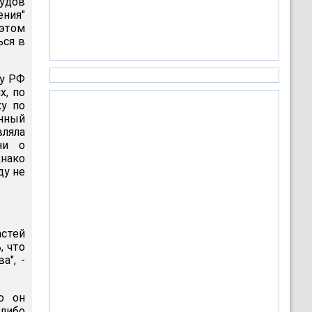
удов
ния"
этом
ься в
ту РФ
х, по
ку по
енный
вляла
ни о
днако
ду не
астей
, что
а", -
ю он
-либо