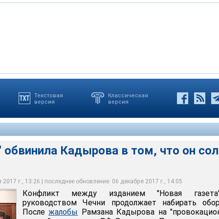
ний послужили слова Кадырова, прозвучавшие на встрече с
Текстовая
Классическая
версия
версия
 Тогда Кадыров пожаловался главе государства на
оворится, что журналисты передали Следственному комитету РФ
атьи" в прессе, в которых сообщалось о задержаниях и
е 26 жителей Чечни, незаконно задержанных в Чечне и ставших,
Чечне
и, жертвами внесудебных расправ
идента России
ргей Мамонтов
" обвинила Кадырова в том, что он сол
2017 г., 13:26 | последнее обновление: 06 декабря 2017 г., 14:05
Конфликт между изданием "Новая газет
руководством Чечни продолжает набирать обор
После
жалобы
Рамзана Кадырова на "провокацио