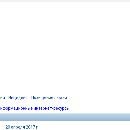
чня
::
Инцидент
::
Похищение людей
нформационные интернет-ресурсы
и
|
20 апреля 2017 г.,