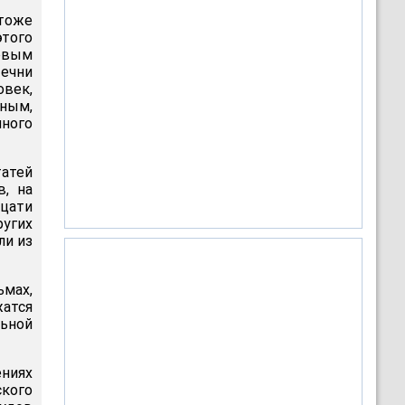
 тоже
этого
ервым
Чечни
овек,
иным,
нного
татей
в, на
дцати
ругих
ли из
мах,
жатся
льной
ниях
кого