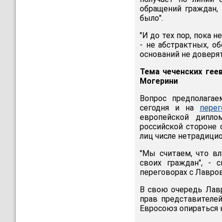
обращений граждан,
было".
"И до тех пор, пока 
- не абстрактных, о
оснований не доверят
Тема чеченских гее
Могерини
Вопрос предполагае
сегодня и на
перег
европейской дипло
российской стороне 
лиц числе нетрадици
"Мы считаем, что в
своих граждан", - 
переговорах с Лавро
В свою очередь Лав
прав представителе
Евросоюз опираться 