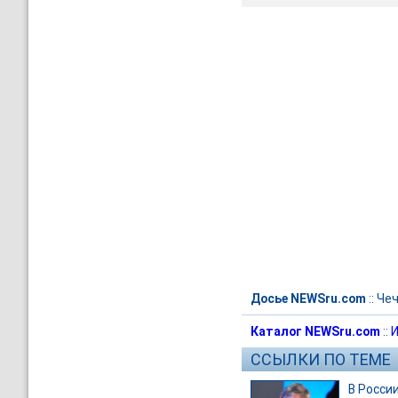
Досье NEWSru.com
::
Че
Каталог NEWSru.com
::
И
ССЫЛКИ ПО ТЕМЕ
В Росси