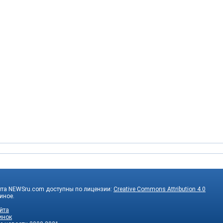
йта NEWSru.com доступны по лицензии:
Creative Commons Attribution 4.0
 иное.
йта
инок