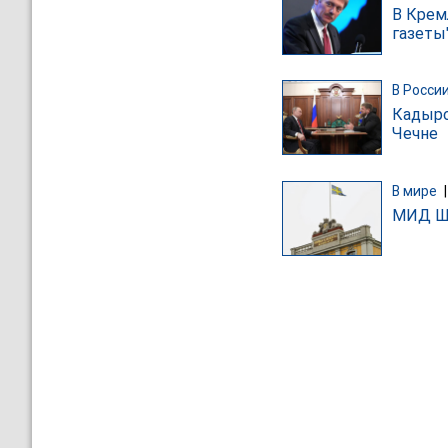
В Крем
газеты
В Росси
Кадыро
Чечне
В мире
МИД Шв