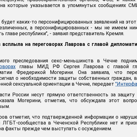
 на которые указывается в упомянутых сообщениях СМ
не будет каких-то персонифицированных заявлений на этот
безличенных, а персонифицированных - мы не имеем ни
ь главе республики", - заявил представитель Кремля.
в всплыла на переговорах Лаврова с главой дипломат
мого преследования секс-меньшинств в Чечне подним
оворах
главы МИД РФ Сергея Лаврова с главой гл
матии Фредерикой Могерини. Она заявила, что пере
сигнал о необходимости защиты собственных граждан, 
онной сексуальной ориентации в Чечне, передает
"Интерфа
ласти России несут прямую ответственность за защиту
сказала Могерини, отметив, что обсуждала этот вопр
вым.
ров отметил, что подтвержденной информации о наруш
й ЛГБТ-сообщества в Чеченской Республике нет и при
на факты прежде чем выступать с осуждением.