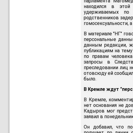
парламента Магоме
находился в этой
удерживаемых по 
родственников задерж
гомосексуальности, а
В материале "НГ" го
персональные данные
данным редакции, ж
публикациям на тему
по правам человек
запросы в Следст
преследовании лиц н
отовсюду ей сообщил
было.
В Кремле ждут "пер
В Кремле, комментир
нет основания не дов
Кадыров мог предст
заявил в понедельни
Он добавил, что по
получает по линии 