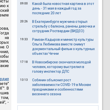
листы
09:00
Какой была новостная картина в этот
нию к
день - 31 мая в каждый год за
нский
последние 20 лет
емле
20:26
В Екатеринбурге мужчина открыл
стрельбу с балкона, ранены девочка и
ова,
сотрудник Росгвардии (ВИДЕО)
Тогда
а на
19:33
Рамзан Кадыров и министр культуры
орых
Ольга Любимова вместе снимут
не. О
документальный фильм о культурных
чнил,
объектах Чечни
кобы
зали,
17:18
В Новосибирске скончался молодой
такие
человек, которому выстрелил в
голову инспектор ДПС
рдил
13:13
Собянин объяснил рост
зете"
заболеваемости COVID-19 в Москве
Г". В
праздниками и особенностями
пешив
весеннего сезона
 том,
й", -