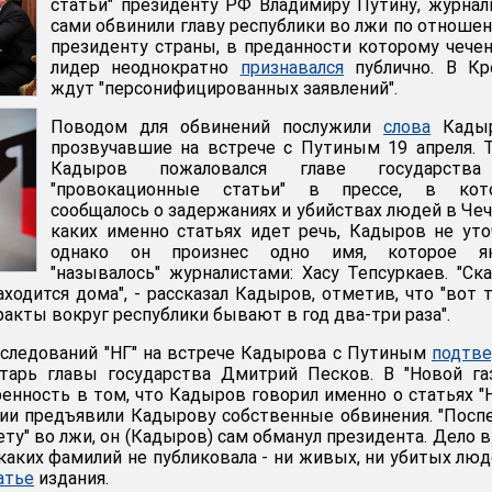
статьи" президенту РФ Владимиру Путину, журна
сами обвинили главу республики во лжи по отноше
президенту страны, в преданности которому чече
лидер неоднократно
признавался
публично. В Кр
ждут "персонифицированных заявлений".
Поводом для обвинений послужили
слова
Кадыр
прозвучавшие на встрече с Путиным 19 апреля. 
Кадыров пожаловался главе государств
"провокационные статьи" в прессе, в кот
сообщалось о задержаниях и убийствах людей в Чеч
каких именно статьях идет речь, Кадыров не уто
однако он произнес одно имя, которое я
"называлось" журналистами: Хасу Тепсуркаев. "Ска
находится дома", - рассказал Кадыров, отметив, что "вот 
кты вокруг республики бывают в год два-три раза".
следований "НГ" на встрече Кадырова с Путиным
подтве
етарь главы государства Дмитрий Песков. В "Новой га
енность в том, что Кадыров говорил именно о статьях "Н
нии предъявили Кадырову собственные обвинения. "Пос
ту" во лжи, он (Кадыров) сам обманул президента. Дело в
икаких фамилий не публиковала - ​ни живых, ни убитых люде
атье
издания.