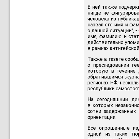
В ней также подчерк
нигде не фигурирова
человека из публика
назвал его имя и ф
о данной ситуации", 
имя, фамилию и стат
действительно упоми
в рамках антигейской
Также в газете сообщ
о преследовании ге
которую в течение 
обратившимся журна
регионах РФ, нескол
республики самостоят
На сегодняшний де
в которых незаконно
сотни задержанных 
ориентации.
Все опрошенные из
одной из таких тюр