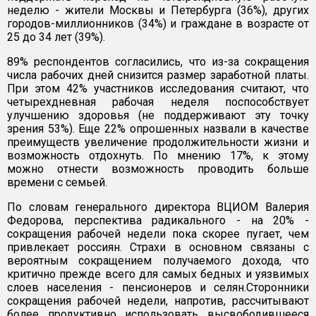
неделю - жители Москвы и Петербурга (36%), других
городов-миллионников (34%) и граждане в возрасте от
25 до 34 лет (39%).
89% респондентов согласились, что из-за сокращения
числа рабочих дней снизится размер заработной платы.
При этом 42% участников исследования считают, что
четырехдневная рабочая неделя поспособствует
улучшению здоровья (не поддерживают эту точку
зрения 53%). Еще 22% опрошенных назвали в качестве
преимуществ увеличение продолжительности жизни и
возможность отдохнуть. По мнению 17%, к этому
можно отнести возможность проводить больше
времени с семьей.
По словам генерального директора ВЦИОМ Валерия
Федорова, перспектива радикального - на 20% -
сокращения рабочей недели пока скорее пугает, чем
привлекает россиян. Страхи в основном связаны с
вероятным сокращением получаемого дохода, что
критично прежде всего для самых бедных и уязвимых
слоев населения - пенсионеров и селян.Сторонники
сокращения рабочей недели, напротив, рассчитывают
более продуктивно использовать высвободившееся