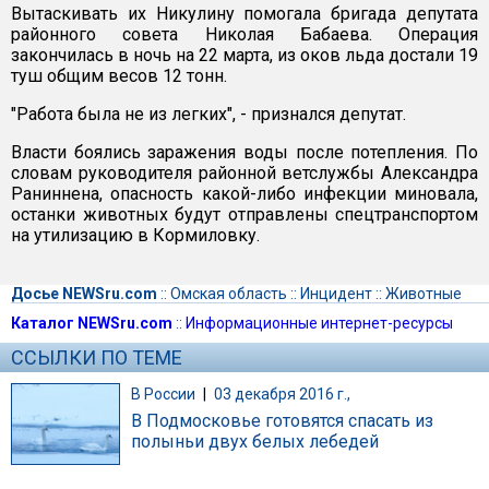
Вытаскивать их Никулину помогала бригада депутата
районного совета Николая Бабаева. Операция
закончилась в ночь на 22 марта, из оков льда достали 19
туш общим весов 12 тонн.
"Работа была не из легких", - признался депутат.
Власти боялись заражения воды после потепления. По
словам руководителя районной ветслужбы Александра
Раниннена, опасность какой-либо инфекции миновала,
останки животных будут отправлены спецтранспортом
на утилизацию в Кормиловку.
Досье NEWSru.com
::
Омская область
::
Инцидент
::
Животные
Каталог NEWSru.com
::
Информационные интернет-ресурсы
ССЫЛКИ ПО ТЕМЕ
В России
|
03 декабря 2016 г.,
В Подмосковье готовятся спасать из
полыньи двух белых лебедей