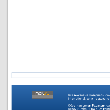
Все текстовые материалы са
International
, если не указано
Обратная связь:
Редакция са
Версии:
Palm / PDA
/
Без карт