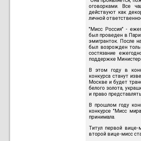
"Она проявляется, по
оговорками. Все ч
действуют как деко
личной ответственно
"Мисс Россия" - еж
был проведен в Париж
эмигранток. После н
был возрожден тольк
состязание ежегодн
поддержке Министер
В этом году в кон
конкурса станут изв
Москве и будет тран
белого золота, укра
и право представлять
В прошлом году ко
конкурсе "Мисс мира
принимала.
Титул первой вице-м
второй вице-мисс ст