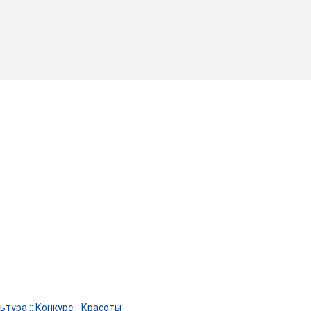
ьтура
::
Конкурс
::
Красоты