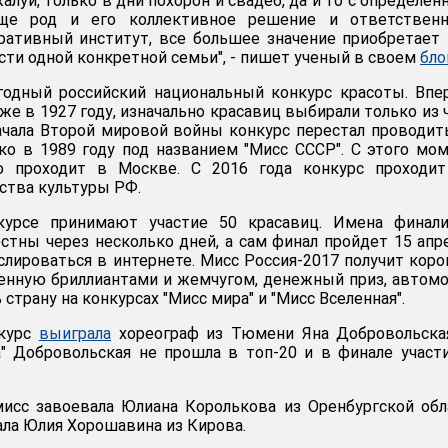
жалуй, только в дни похорон и свадеб, да и то с определе
аще род и его коллективное решение и ответственн
ративный институт, все большее значение приобретает
сти одной конкретной семьи", - пишет ученый в своем
бло
егодный российский национальный конкурс красоты. Вп
е в 1927 году, изначально красавиц выбирали только из 
ачала Второй мировой войны конкурс перестал проводит
о в 1989 году под названием "Мисс СССР". С этого мо
о проходит в Москве. С 2016 года конкурс проходит
ства культуры РФ.
курсе принимают участие 50 красавиц. Имена финали
естны через несколько дней, а сам финал пройдет 15 апр
слироваться в интернете. Мисс Россия-2017 получит коро
шенную бриллиантами и жемчугом, денежный приз, автом
 страну на конкурсах "Мисс мира" и "Мисс Вселенная".
нкурс
выиграла
хореограф из Тюмени Яна Добровольская
" Добровольская не прошла в топ-20 и в финале участ
исс завоевала Юлиана Королькова из Оренбургской обл
ала Юлия Хорошавина из Кирова.