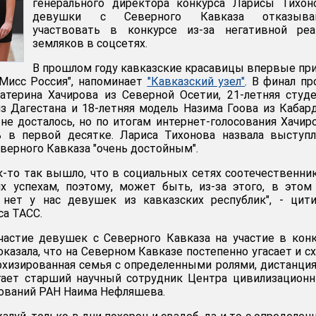
генерального директора конкурса Ларисы Тихон
девушки с Северного Кавказа отказыва
участвовать в конкурсе из-за негативной реа
земляков в соцсетях.
В прошлом году кавказские красавицы впервые пр
"Мисс Россия", напоминает
"Кавказский узел"
. В финал п
атерина Хачирова из Северной Осетии, 21-летняя студ
з Дагестана и 18-летняя модель Назима Гоова из Кабар
 не досталось, но по итогам интернет-голосования Хачир
ь в первой десятке. Лариса Тихонова назвала выступ
верного Кавказа "очень достойным".
ак-то так вышло, что в социальных сетях соотечественни
х успехам, поэтому, может быть, из-за этого, в этом
о нет у нас девушек из кавказских республик", - цит
са ТАСС.
частие девушек с Северного Кавказа на участие в кон
оказала, что на Северном Кавказе постепенно угасает и с
рхизированная семья с определенными ролями, дистанци
агает старший научный сотрудник Центра цивилизацион
ований РАН Наима Нефляшева.