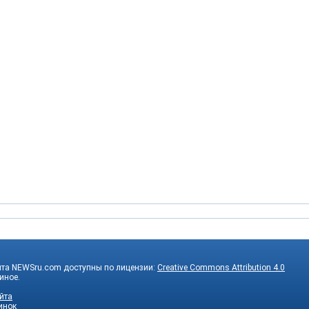
йта NEWSru.com доступны по лицензии:
Creative Commons Attribution 4.0
 иное.
йта
инок