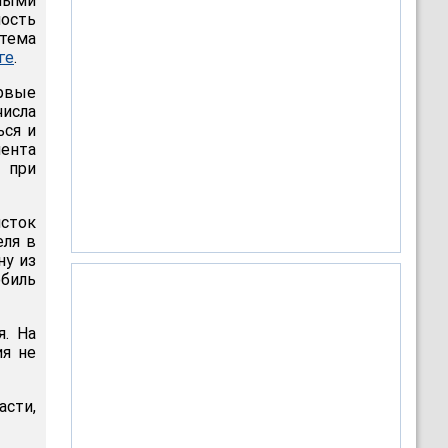
нными
ость
 тема
ге
.
ервые
числа
ься и
мента
 при
сток
еля в
ну из
обиль
. На
ия не
асти,