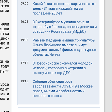
овой,
09:00
Какой была новостная картина в этот
ются
день - 31 мая в каждый год за
кции
последние 20 лет
20:26
В Екатеринбурге мужчина открыл
иняли
стрельбу с балкона, ранены девочка и
рошли
сотрудник Росгвардии (ВИДЕО)
ентка
дино-
19:33
Рамзан Кадыров и министр культуры
ова и
Ольга Любимова вместе снимут
ление
документальный фильм о культурных
объектах Чечни
ки не
17:18
В Новосибирске скончался молодой
 году
человек, которому выстрелил в
ирует
голову инспектор ДПС
13:13
Собянин объяснил рост
курсе
заболеваемости COVID-19 в Москве
ходит
праздниками и особенностями
ями и
весеннего сезона
ных и