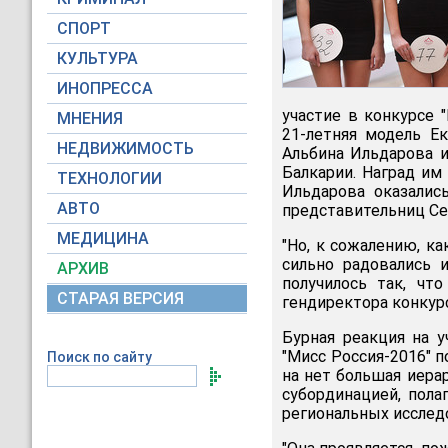
СПОРТ
КУЛЬТУРА
ИНОПРЕССА
участие в конкурсе 
МНЕНИЯ
21-летняя модель Ек
НЕДВИЖИМОСТЬ
Альбина Ильдарова и
Балкарии. Наград им
ТЕХНОЛОГИИ
Ильдарова оказалис
АВТО
представительниц Се
МЕДИЦИНА
"Но, к сожалению, к
сильно радовались и
АРХИВ
получилось так, чт
СТАРАЯ ВЕРСИЯ
гендиректора конкур
Бурная реакция на у
"Мисс Россия-2016" п
Поиск по сайту
на нет большая иера
субординацией, пол
региональных исслед