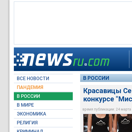
Красавицы Северного
недовольства земл
В РОССИИ
ВСЕ НОВОСТИ
Global Look Press
ПАНДЕМИЯ
Красавицы Сев
В РОССИИ
конкурсе "Мис
В МИРЕ
время публикации: 24 марта 2
ЭКОНОМИКА
РЕЛИГИЯ
КРИМИНАЛ