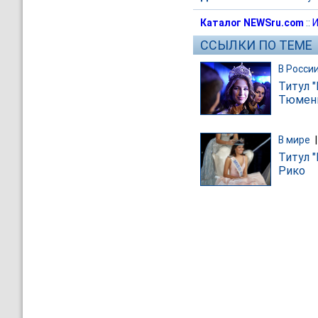
Каталог NEWSru.com
::
И
ССЫЛКИ ПО ТЕМЕ
В Росси
Титул 
Тюмен
В мире
Титул 
Рико