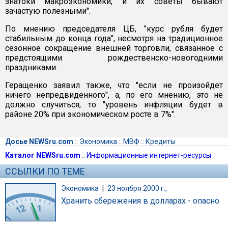
знатоки макроэкономики, и их советы бывают
зачастую полезными".
По мнению председателя ЦБ, "курс рубля будет
стабильным до конца года", несмотря на традиционное
сезонное сокращение внешней торговли, связанное с
предстоящими рождественско-новогодними
праздниками.
Геращенко заявил также, что "если не произойдет
ничего непредвиденного", а, по его мнению, это не
должно случиться, то "уровень инфляции будет в
районе 20% при экономическом росте в 7%".
Досье NEWSru.com
::
Экономика
::
МВФ
::
Кредиты
Каталог NEWSru.com
::
Информационные интернет-ресурсы
ССЫЛКИ ПО ТЕМЕ
Экономика
|
23 ноября 2000 г.,
Хранить сбережения в долларах - опасно