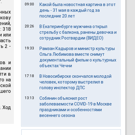
.
09:00
Какой была новостная картина в этот
день - 31 мая в каждый год за
нных
последние 20 лет
ову
ний,
20:26
В Екатеринбурге мужчина открыл
: 318
стрельбу с балкона, ранены девочка и
и или
сотрудник Росгвардии (ВИДЕО)
часть
ь 2 -
19:33
Рамзан Кадыров и министр культуры
Ольга Любимова вместе снимут
документальный фильм о культурных
ков и
объектах Чечни
дании
йти в
17:18
В Новосибирске скончался молодой
го на
человек, которому выстрелил в
еской
голову инспектор ДПС
шего
13:13
Собянин объяснил рост
заболеваемости COVID-19 в Москве
. Ход
праздниками и особенностями
весеннего сезона