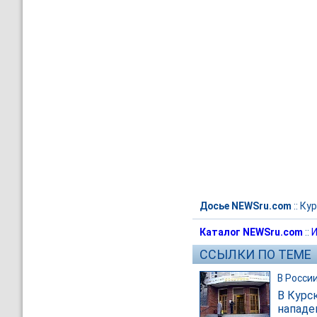
Досье NEWSru.com
::
Кур
Каталог NEWSru.com
::
И
ССЫЛКИ ПО ТЕМЕ
В Росси
В Курс
нападе