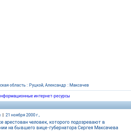
ская область
::
Руцкой, Александр
::
Максачев
нформационные интернет-ресурсы
и
|
21 ноября 2000 г.,
ке арестован человек, которого подозревают в
нии на бывшего вице-губернатора Сергея Максачева