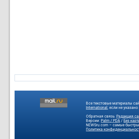
Все текстовые материалы са
International
, если не указано
Обратная связь:
Редакция са
Версии:
Palm / PDA
/
Без карт
NEWSru.com – самые быстры
Политика конфиденциальнос