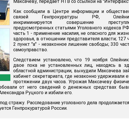
Максачеву, передает НТВ со ссылкой на "Интерфакс"
Как сообщили в Центре информации и обществе
связей Генпрокуратуры РФ, Олейник
инкриминируется совершение преступле
предусмотренных статьями Уголовного кодекса РФ
часть 1 - применение насилия, не опасного для жизн
здоровья, в отношении представителя власти; 127 
2 пункт "а" - незаконное лишение свободы; 330 част
самоуправство.
Следствием установлено, что 19 ноября Олейни
двое пока не установленных лиц, находясь в з
областной администрации, вынудили Максачева за
кабинет секретариата, где незаконно удерживали е
протяжении двух часов. Угрожая Максачеву физич
ребовали от него сведений о денежных средствах быв
Александра Руцкого и избили его.
под стражу. Расследование уголовного дела продолжается
уется Генпрокуратурой России.