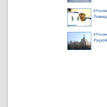
В Росси
Помощн
В Росси
Руцкой