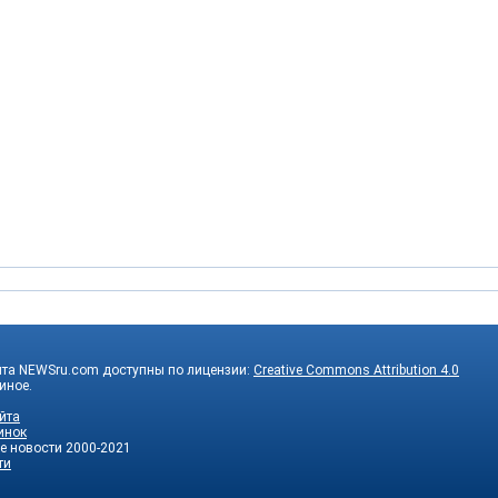
йта NEWSru.com доступны по лицензии:
Creative Commons Attribution 4.0
 иное.
йта
инок
е новости
2000-2021
ти