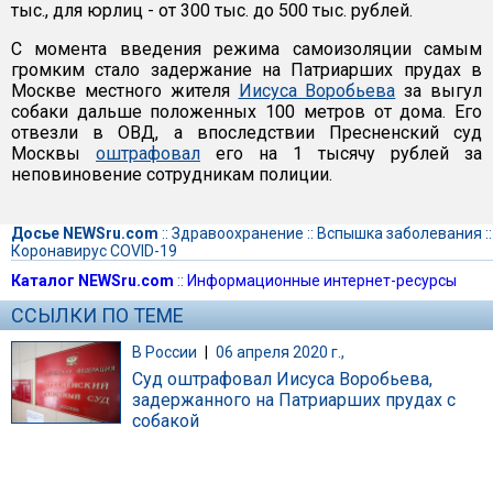
тыс., для юрлиц - от 300 тыс. до 500 тыс. рублей.
С момента введения режима самоизоляции самым
громким стало задержание на Патриарших прудах в
Москве местного жителя
Иисуса Воробьева
за выгул
собаки дальше положенных 100 метров от дома. Его
отвезли в ОВД, а впоследствии Пресненский суд
Москвы
оштрафовал
его на 1 тысячу рублей за
неповиновение сотрудникам полиции.
Досье NEWSru.com
::
Здравоохранение
::
Вспышка заболевания
::
Коронавирус COVID-19
Каталог NEWSru.com
::
Информационные интернет-ресурсы
ССЫЛКИ ПО ТЕМЕ
В России
|
06 апреля 2020 г.,
Суд оштрафовал Иисуса Воробьева,
задержанного на Патриарших прудах с
собакой